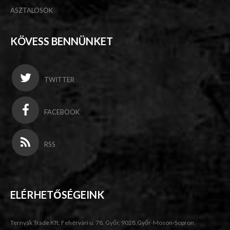
ASZTALOSOK
KÖVESS BENNÜNKET
TWITTER
FACEBOOK
RSS
ELÉRHETŐSÉGEINK
Ternyák Trade Kft, Fehérvári u. 78. Győr, 9028,Győr-Moson-Sopron