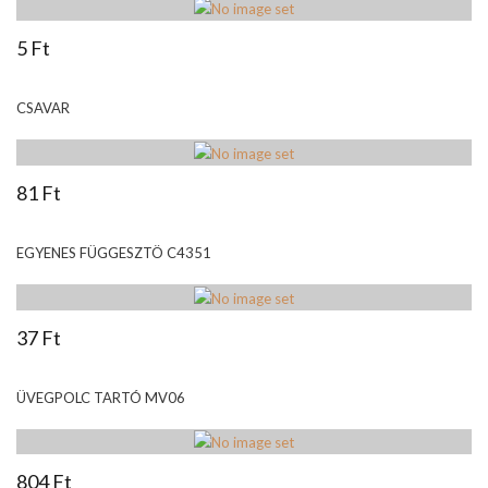
5 Ft
CSAVAR
81 Ft
EGYENES FÜGGESZTÖ C4351
37 Ft
ÜVEGPOLC TARTÓ MV06
804 Ft