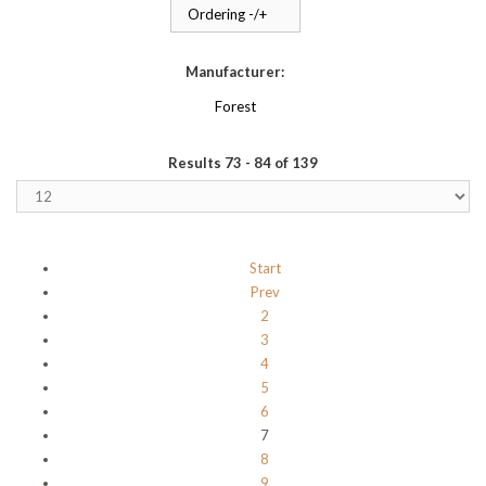
Ordering -/+
Manufacturer:
Forest
Results 73 - 84 of 139
Start
Prev
2
3
4
5
6
7
8
9