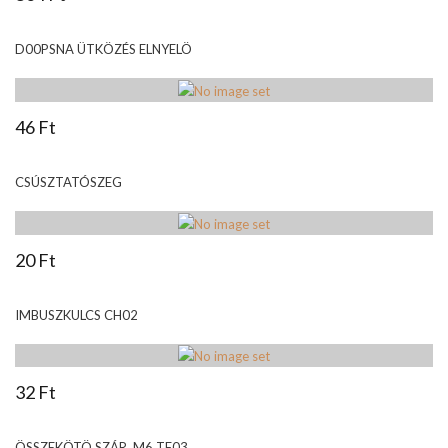
D00PSNA ÜTKÖZÉS ELNYELÖ
46 Ft
CSÚSZTATÓSZEG
20 Ft
IMBUSZKULCS CH02
32 Ft
ÖSSZEKÖTÖ SZÁR, M6 TF03