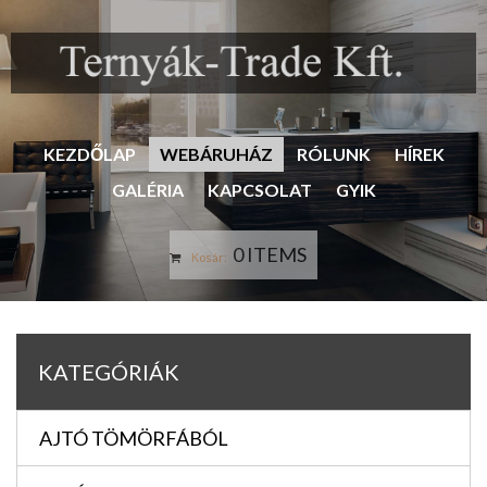
KEZDŐLAP
WEBÁRUHÁZ
RÓLUNK
HÍREK
GALÉRIA
KAPCSOLAT
GYIK
0 ITEMS
Kosár:
KATEGÓRIÁK
AJTÓ TÖMÖRFÁBÓL