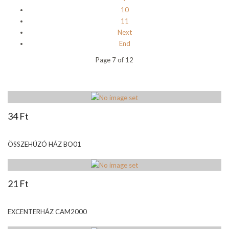
10
11
Next
End
Page 7 of 12
34 Ft
ÖSSZEHÚZÓ HÁZ BO01
21 Ft
EXCENTERHÁZ CAM2000