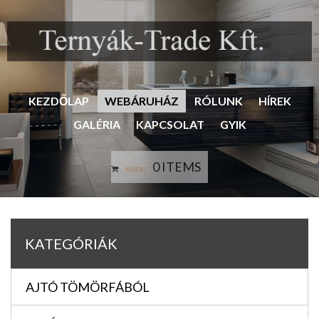
KEZDŐLAP
WEBÁRUHÁZ
RÓLUNK
HÍREK
GALÉRIA
KAPCSOLAT
GYIK
0 ITEMS
Kosár:
KATEGÓRIÁK
AJTÓ TÖMÖRFÁBÓL