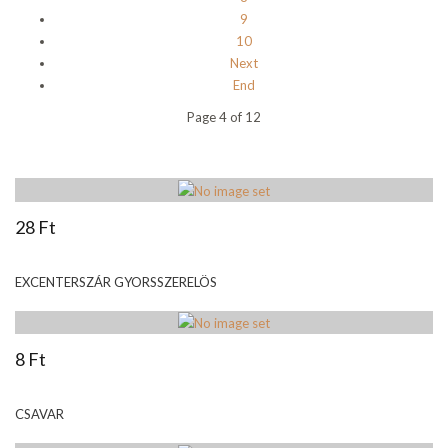
9
10
Next
End
Page 4 of 12
28 Ft
EXCENTERSZÁR GYORSSZERELÖS
8 Ft
CSAVAR