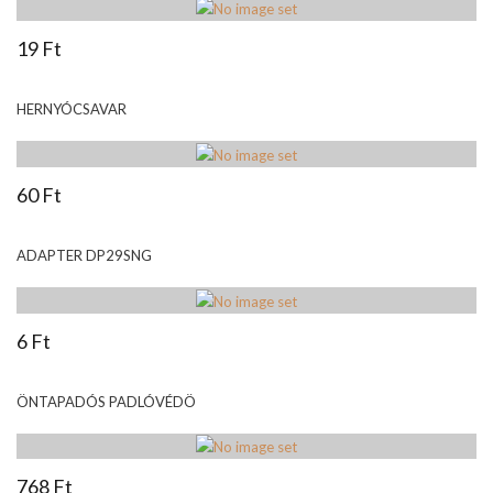
19 Ft
HERNYÓCSAVAR
60 Ft
ADAPTER DP29SNG
6 Ft
ÖNTAPADÓS PADLÓVÉDÖ
768 Ft