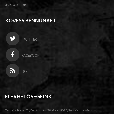
ASZTALOSOK
KÖVESS BENNÜNKET
TWITTER
FACEBOOK
RSS
ELÉRHETŐSÉGEINK
Ternyák Trade Kft, Fehérvári u. 78. Győr, 9028,Győr-Moson-Sopron