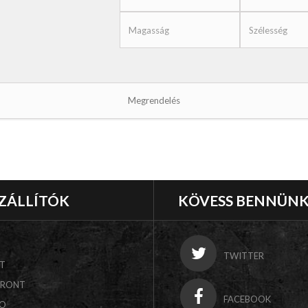
ZÁLLÍTÓK
KÖVESS BENNÜN
TWITTER
T
FRONT
FACEBOOK
CO