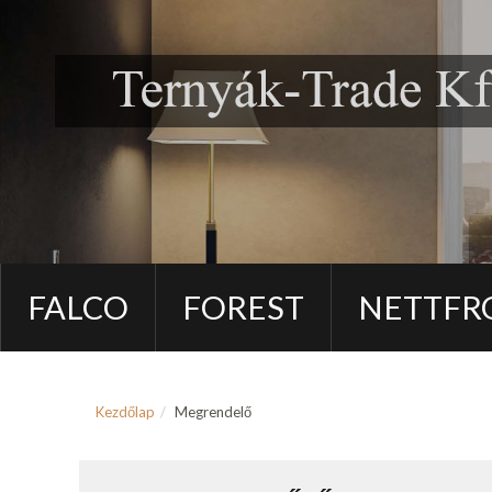
FALCO
FOREST
NETTFR
Kezdőlap
Megrendelő