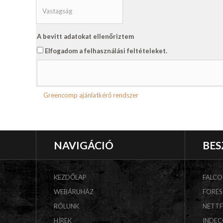
A bevitt adatokat ellenőriztem
Elfogadom a felhasználási feltételeket.
Greencomp ajánlatkérő rendszer
NAVIGÁCIÓ
BES
KEZDŐLAP
FALCO
WEBÁRUHÁZ
FORES
RÓLUNK
NETT
HÍREK
INDE