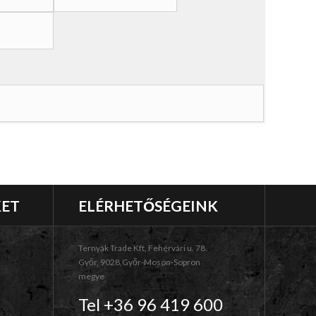
KET
ELÉRHETŐSÉGEINK
Ternyák Trade Kft, Fehérvári u. 78.
Győr, 9028,Győr-Moson-Sopron
megye
Tel +36 96 419 600