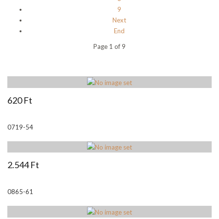
9
Next
End
Page 1 of 9
620 Ft
0719-54
2.544 Ft
0865-61