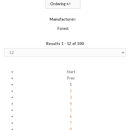
Ordering +/-
Manufacturer:
Forest
Results 1 - 12 of 100
Start
Prev
1
2
3
4
5
6
7
8