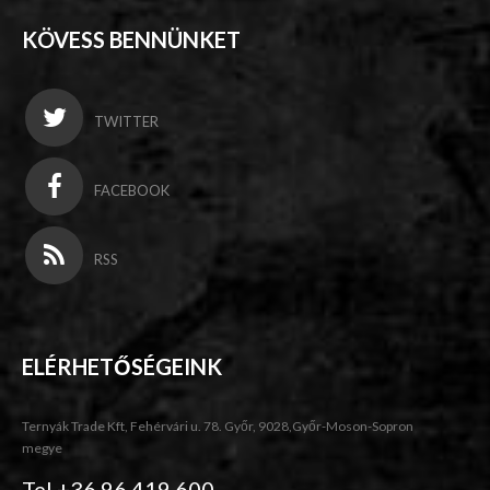
KÖVESS BENNÜNKET
TWITTER
FACEBOOK
RSS
ELÉRHETŐSÉGEINK
Ternyák Trade Kft, Fehérvári u. 78. Győr, 9028,Győr-Moson-Sopron
megye
Tel +36 96 419 600