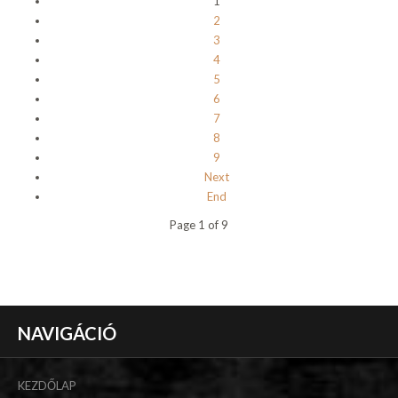
1
2
3
4
5
6
7
8
9
Next
End
Page 1 of 9
NAVIGÁCIÓ
KEZDŐLAP