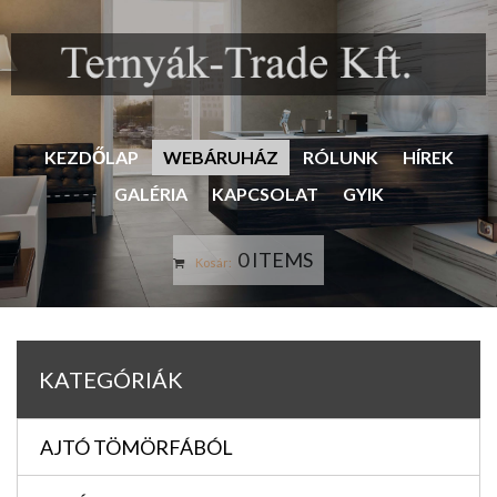
KEZDŐLAP
WEBÁRUHÁZ
RÓLUNK
HÍREK
GALÉRIA
KAPCSOLAT
GYIK
0 ITEMS
Kosár:
KATEGÓRIÁK
AJTÓ TÖMÖRFÁBÓL