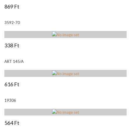
869 Ft
3592-70
338 Ft
ART 145/A
616 Ft
19306
564 Ft