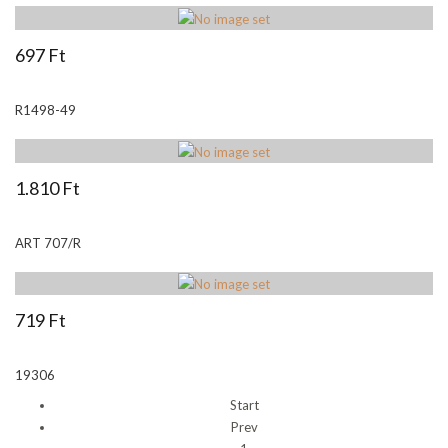
697 Ft
R1498-49
1.810 Ft
ART 707/R
719 Ft
19306
Start
Prev