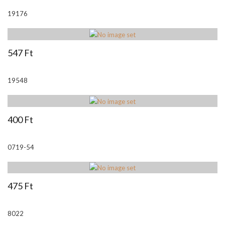
19176
547 Ft
19548
400 Ft
0719-54
475 Ft
8022