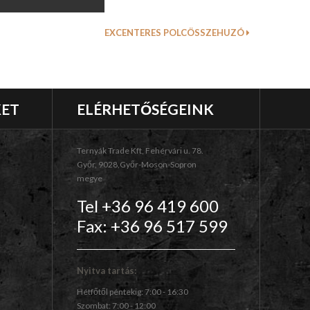
EXCENTERES POLCÖSSZEHUZÓ
KET
ELÉRHETŐSÉGEINK
Ternyák Trade Kft, Fehérvári u. 78.
Győr, 9028,Győr-Moson-Sopron
megye
Tel +36 96 419 600
Fax: +36 96 517 599
Nyitva tartás:
Hétfőtől péntekig: 7:00 - 16:30
Szombat: 7:00 - 12:00