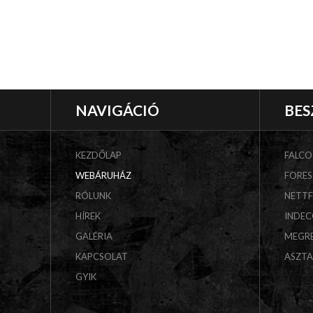
NAVIGÁCIÓ
BES
KEZDŐLAP
FALCO
WEBÁRUHÁZ
FORES
RÓLUNK
NETT
HÍREK
INDE
GALÉRIA
MEGR
KAPCSOLAT
ASZT
GYIK