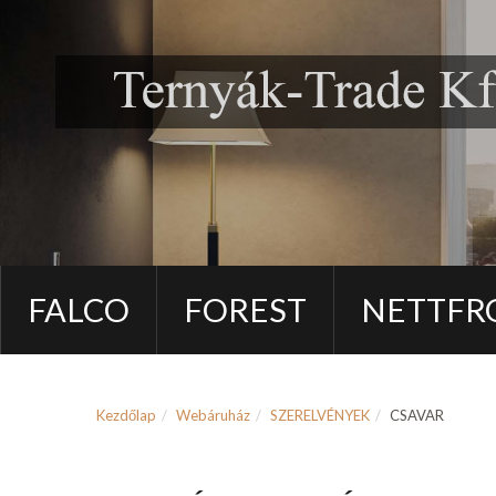
FALCO
FOREST
NETTFR
Kezdőlap
Webáruház
SZERELVÉNYEK
CSAVAR