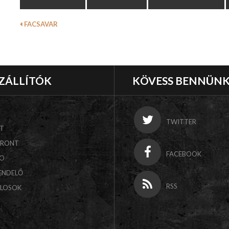
FACSAVAR
ZÁLLÍTÓK
KÖVESS BENNÜN
TWITTER
T
FRONT
FACEBOOK
CO
ENDELŐ
RSS
ALOSOK