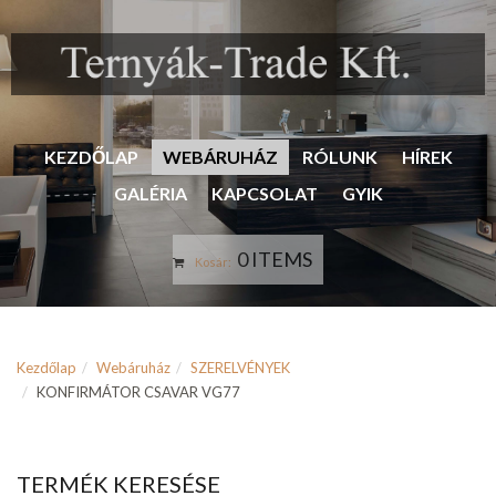
KEZDŐLAP
WEBÁRUHÁZ
RÓLUNK
HÍREK
GALÉRIA
KAPCSOLAT
GYIK
0 ITEMS
Kosár:
Kezdőlap
Webáruház
SZERELVÉNYEK
KONFIRMÁTOR CSAVAR VG77
TERMÉK KERESÉSE