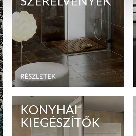
SZERELVÉNYEK
RÉSZLETEK
KONYHAI
KIEGÉSZÍTŐK