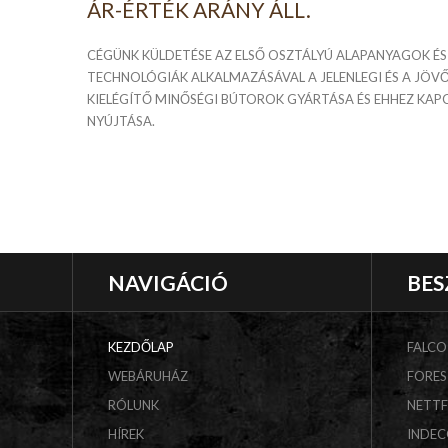
ÁR-ÉRTÉK ARÁNY ÁLL.
CÉGÜNK KÜLDETÉSE AZ ELSŐ OSZTÁLYÚ ALAPANYAGOK É
TECHNOLÓGIÁK ALKALMAZÁSÁVAL A JELENLEGI ÉS A JÖVŐ
KIELÉGÍTŐ MINŐSÉGI BÚTOROK GYÁRTÁSA ÉS EHHEZ KA
NYÚJTÁSA.
NAVIGÁCIÓ
BES
KEZDŐLAP
FALCO
WEBÁRUHÁZ
FORES
RÓLUNK
NETT
HÍREK
INDE