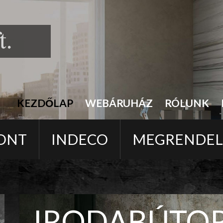
KEZDŐLAP
WEBÁRUHÁZ
RÓLUNK
ONT
INDECO
MEGRENDE
IRODABÚTO