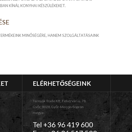
BAN KÍNÁL KONYHAI KÉSZÜLÉKEKET.
ÉSE
 TERMÉKEINK MINŐSÉGÉRE, HANEM SZOLGÁLTATÁSAINK
KET
ELÉRHETŐSÉGEINK
Ternyák Trade Kft, Fehérvári u. 78.
Győr, 9028,Győr-Moson-Sopron
megye
Tel +36 96 419 600