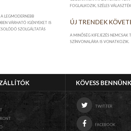
FOGLALKOZIK, SZÉLES VÁLASZTÉK
S A LEGMODERNEBB
ÚJ TRENDEK KÖVET
BEN VÁRHATÓ IGÉNYEKET IS
PCSOLÓDÓ SZOLGÁLTATÁS
A MINŐSÉG KIFEJEZÉS NEMCSAK
SZÍNVONALÁRA IS VONATKOZIK.
ZÁLLÍTÓK
KÖVESS BENNÜN
TWITTER
T
FRONT
FACEBOOK
CO