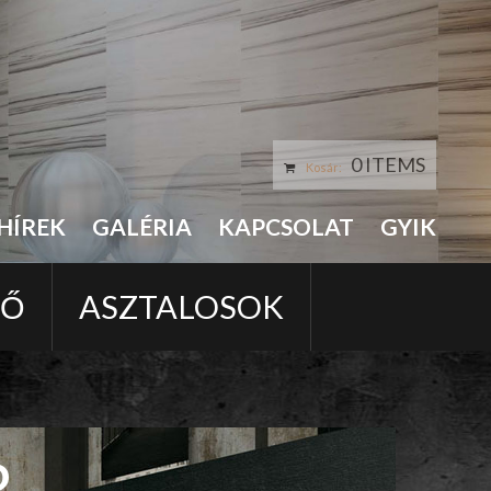
0 ITEMS
Kosár:
HÍREK
GALÉRIA
KAPCSOLAT
GYIK
LŐ
ASZTALOSOK
R