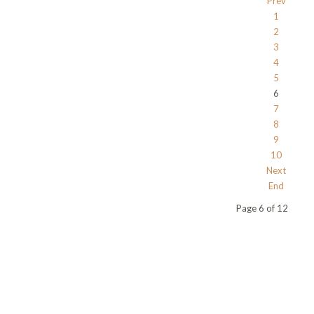
Prev
1
2
3
4
5
6
7
8
9
10
Next
End
Page 6 of 12