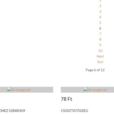
1
2
3
4
5
6
7
8
9
10
Next
End
Page 6 of 12
78 Ft
EMEZ S2BX83H9
CSÚSZTATÓSZEG