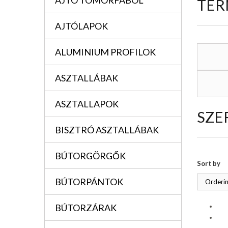
AJTÓ TÖMÖRFÁBÓL
TER
AJTÓLAPOK
ALUMINIUM PROFILOK
ASZTALLÁBAK
ASZTALLAPOK
SZE
BISZTRÓ ASZTALLÁBAK
BÚTORGÖRGŐK
Sort by
BÚTORPÁNTOK
Orderin
BÚTORZÁRAK