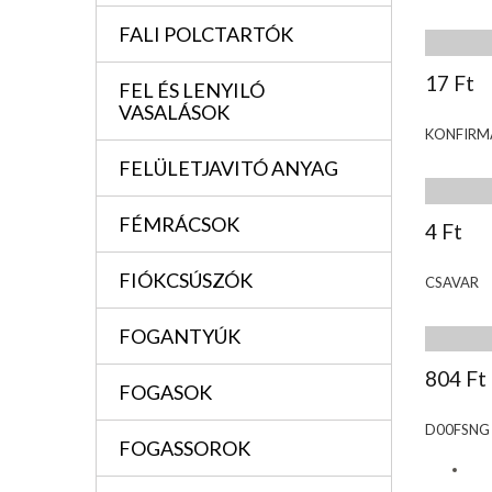
FALI POLCTARTÓK
17 Ft
FEL ÉS LENYILÓ
VASALÁSOK
KONFIRM
FELÜLETJAVITÓ ANYAG
FÉMRÁCSOK
4 Ft
FIÓKCSÚSZÓK
CSAVAR
FOGANTYÚK
804 Ft
FOGASOK
D00FSNG
FOGASSOROK