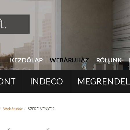
KEZDŐLAP
WEBÁRUHÁZ
RÓLUNK
ONT
INDECO
MEGRENDE
Webáruház
SZERELVÉNYEK