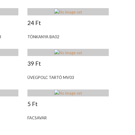
24 Ft
8
TÖNKANYA BA02
39 Ft
ÜVEGPOLC TARTÓ MV03
5 Ft
FACSAVAR