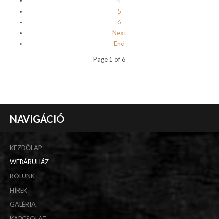
4
5
6
Next
End
Page 1 of 6
NAVIGÁCIÓ
KEZDŐLAP
WEBÁRUHÁZ
RÓLUNK
HÍREK
GALÉRIA
KAPCSOLAT