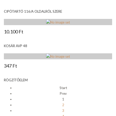
CIPÖTARTÓ 116/A OLDALRÓL SZERE
10.100 Ft
KOSÁR AVP 48
347 Ft
RÖGZÍTŐELEM
Start
Prev
1
2
3