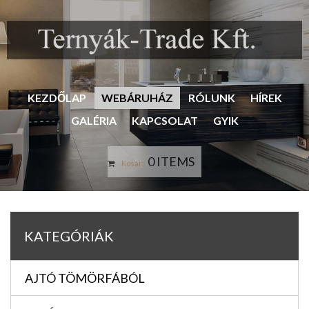
KEZDŐLAP
WEBÁRUHÁZ
RÓLUNK
HÍREK
GALÉRIA
KAPCSOLAT
GYIK
0 ITEMS
Kosár:
KATEGÓRIÁK
AJTÓ TÖMÖRFÁBÓL