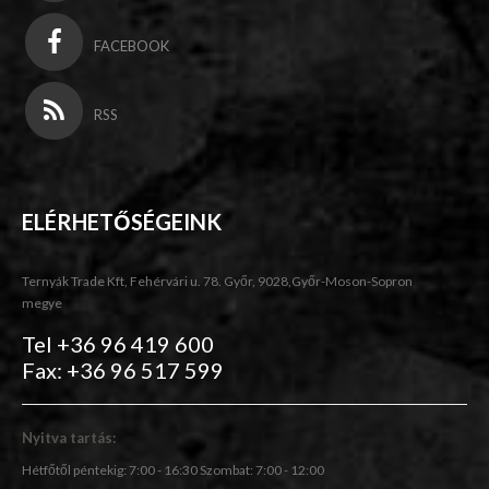
FACEBOOK
RSS
ELÉRHETŐSÉGEINK
Ternyák Trade Kft, Fehérvári u. 78. Győr, 9028,Győr-Moson-Sopron
megye
Tel +36 96 419 600
Fax: +36 96 517 599
Nyitva tartás:
Hétfőtől péntekig: 7:00 - 16:30 Szombat: 7:00 - 12:00