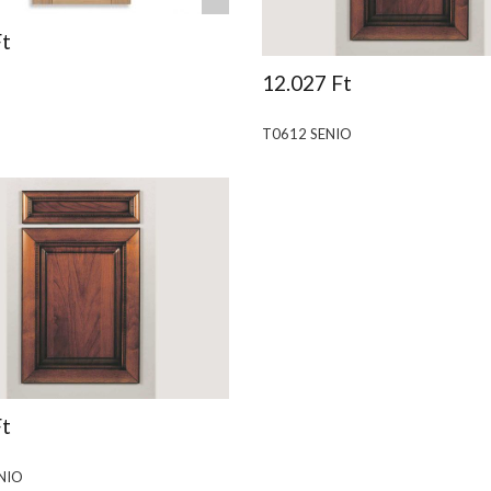
Ft
12.027 Ft
T0612 SENIO
Ft
NIO