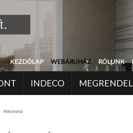
KEZDŐLAP
WEBÁRUHÁZ
RÓLUNK
ONT
INDECO
MEGRENDE
Webáruház