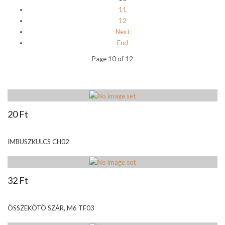
11
12
Next
End
Page 10 of 12
20 Ft
IMBUSZKULCS CH02
32 Ft
ÖSSZEKÖTÖ SZÁR, M6 TF03