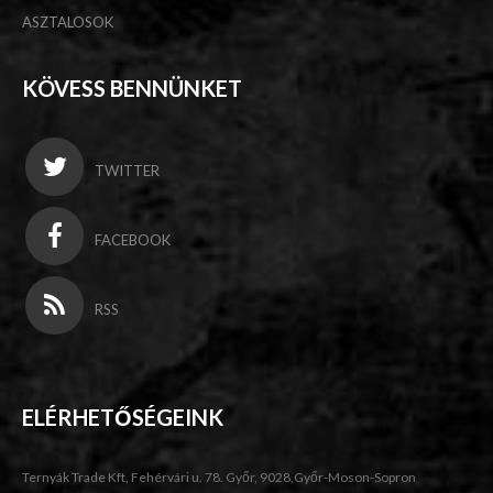
ASZTALOSOK
KÖVESS BENNÜNKET
TWITTER
FACEBOOK
RSS
ELÉRHETŐSÉGEINK
Ternyák Trade Kft, Fehérvári u. 78. Győr, 9028,Győr-Moson-Sopron