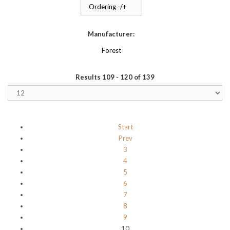
Ordering -/+
Manufacturer:
Forest
Results 109 - 120 of 139
Start
Prev
3
4
5
6
7
8
9
10