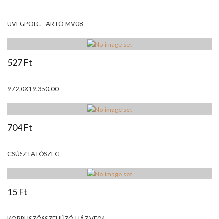
ÜVEGPOLC TARTÓ MV08
527 Ft
972.0X19.350.00
704 Ft
CSÚSZTATÓSZEG
15 Ft
KORPUSZÖSSZEHÚZÓ HÁZ VF04