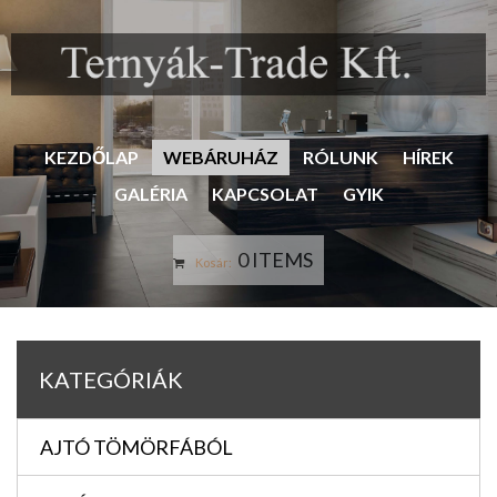
KEZDŐLAP
WEBÁRUHÁZ
RÓLUNK
HÍREK
GALÉRIA
KAPCSOLAT
GYIK
0 ITEMS
Kosár:
KATEGÓRIÁK
AJTÓ TÖMÖRFÁBÓL