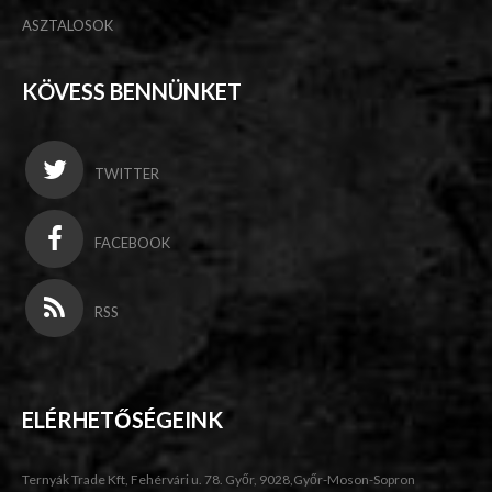
ASZTALOSOK
KÖVESS BENNÜNKET
TWITTER
FACEBOOK
RSS
ELÉRHETŐSÉGEINK
Ternyák Trade Kft, Fehérvári u. 78. Győr, 9028,Győr-Moson-Sopron