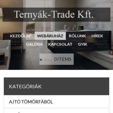
KEZDŐLAP
WEBÁRUHÁZ
RÓLUNK
HÍREK
GALÉRIA
KAPCSOLAT
GYIK
0 ITEMS
Kosár:
KATEGÓRIÁK
AJTÓ TÖMÖRFÁBÓL