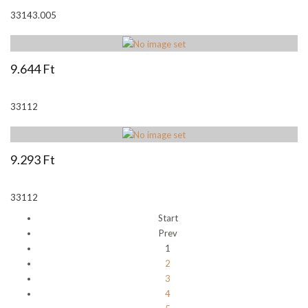
33143.005
9.644 Ft
33112
9.293 Ft
33112
Start
Prev
1
2
3
4