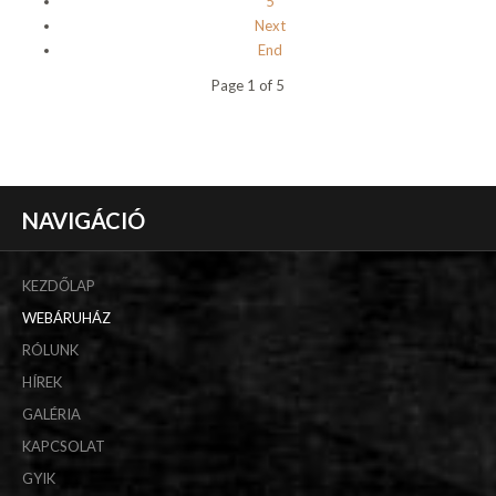
5
Next
End
Page 1 of 5
NAVIGÁCIÓ
KEZDŐLAP
WEBÁRUHÁZ
RÓLUNK
HÍREK
GALÉRIA
KAPCSOLAT
GYIK