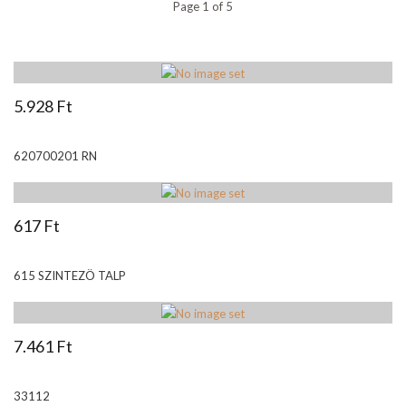
Page 1 of 5
5.928 Ft
620700201 RN
617 Ft
615 SZINTEZÖ TALP
7.461 Ft
33112