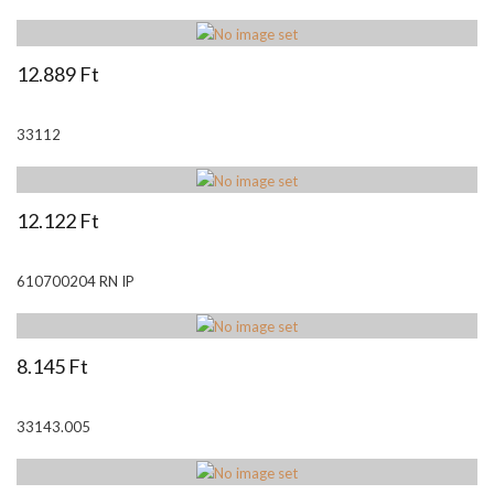
12.889 Ft
33112
12.122 Ft
610700204 RN IP
8.145 Ft
33143.005