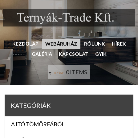
KEZDŐLAP
WEBÁRUHÁZ
RÓLUNK
HÍREK
GALÉRIA
KAPCSOLAT
GYIK
0 ITEMS
Kosár:
KATEGÓRIÁK
AJTÓ TÖMÖRFÁBÓL