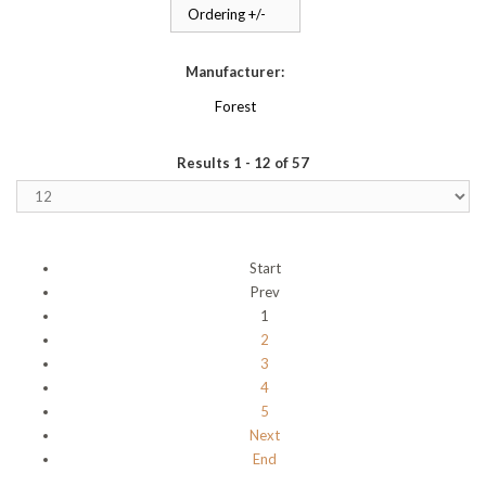
Ordering +/-
Manufacturer:
Forest
Results 1 - 12 of 57
Start
Prev
1
2
3
4
5
Next
End