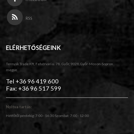
RSS
ELÉRHETŐSÉGEINK
Ternyák Trade Kft, Fehérvári u. 78. Győr, 9028,Győr-Moson-Sopron
megye
Tel +36 96 419 600
Fax: +36 96 517 599
Nyitva tartás:
Hétfőtől péntekig: 7:00 - 16:30 Szombat: 7:00 - 12:00