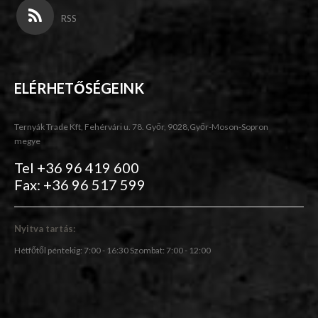
RSS
ELÉRHETŐSÉGEINK
Ternyák Trade Kft, Fehérvári u. 78. Győr, 9028,Győr-Moson-Sopron
megye
Tel +36 96 419 600
Fax: +36 96 517 599
Nyitva tartás:
Hétfőtől péntekig: 7:00 - 16:30 Szombat: 7:00 - 12:00