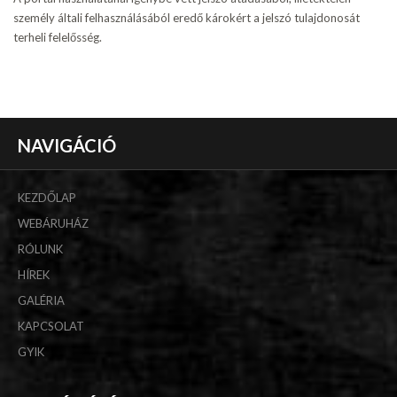
személy általi felhasználásából eredő károkért a jelszó tulajdonosát
terheli felelősség.
NAVIGÁCIÓ
KEZDŐLAP
WEBÁRUHÁZ
RÓLUNK
HÍREK
GALÉRIA
KAPCSOLAT
GYIK