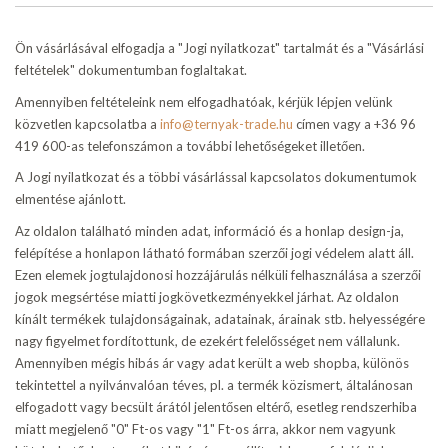
Ön vásárlásával elfogadja a "Jogi nyilatkozat" tartalmát és a "Vásárlási
feltételek" dokumentumban foglaltakat.
Amennyiben feltételeink nem elfogadhatóak, kérjük lépjen velünk
közvetlen kapcsolatba a
info@ternyak-trade.hu
címen vagy a +36 96
419 600-as telefonszámon a további lehetőségeket illetően.
A Jogi nyilatkozat és a többi vásárlással kapcsolatos dokumentumok
elmentése ajánlott.
Az oldalon található minden adat, információ és a honlap design-ja,
felépítése a honlapon látható formában szerzői jogi védelem alatt áll.
Ezen elemek jogtulajdonosi hozzájárulás nélküli felhasználása a szerzői
jogok megsértése miatti jogkövetkezményekkel járhat. Az oldalon
kínált termékek tulajdonságainak, adatainak, árainak stb. helyességére
nagy figyelmet fordítottunk, de ezekért felelősséget nem vállalunk.
Amennyiben mégis hibás ár vagy adat került a web shopba, különös
tekintettel a nyilvánvalóan téves, pl. a termék közismert, általánosan
elfogadott vagy becsült árától jelentősen eltérő, esetleg rendszerhiba
miatt megjelenő "0" Ft-os vagy "1" Ft-os árra, akkor nem vagyunk