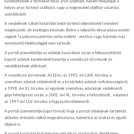
kötelezhetőek a terméket hibás áron szállítani, hanem felajánljuk a
helyes áron történő szállítást, vagy a megrendelő elállhat vásárlási
szándékától.
A rendelések vállalt határidőn belül történő teljesítéséért mindent
megteszünk, de esetleges késések, illetve a teljesítés elmaradása esetén
cégünk ?a pénzvisszatérítés terhe mellett - erkölcsi vagy bármely más
természetű felelősséggel nem tartozik.
A portál üzemeltetője az oldalak használata során a felhasználóktól
kapott adatok kezelésénél betartja a vonatkozó törvények és
rendelkezések előírásait.
A vonatkozó törvények: Az Ektv.; az 1992. évi LXIII. törvény a
személyes adatok védelméről és a közérdekű adatok nyilvánosságáról;
a 1998. évi VI. törvény az egyének személyes adatainak védelméről
gépi feldolgozás során; a 2001. évi XL. törvény a hírközlésről; , valamint
az 1997.évi CLV. törvény a fogyasztóvédelemről.
A portál üzemeltetője jogot formál, hogy a portál oldalainak tartalmát
előzetes értesítés nélkül megváltoztassa, beleértve az árakat és egyéb
díjakat is.
A portál használatánál igénybe vett jelszó átadásából, illetéktelen