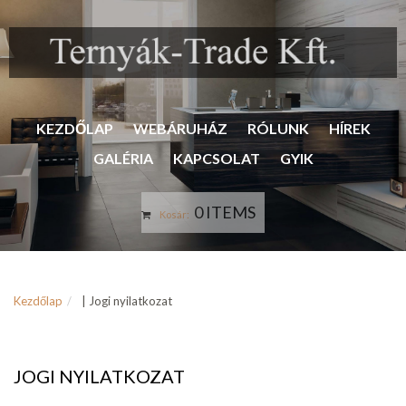
KEZDŐLAP
WEBÁRUHÁZ
RÓLUNK
HÍREK
GALÉRIA
KAPCSOLAT
GYIK
0 ITEMS
Kosár:
Kezdőlap
| Jogi nyilatkozat
JOGI NYILATKOZAT