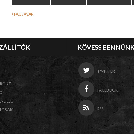
FACSAVAR
ZÁLLÍTÓK
KÖVESS BENNÜN
TWITTER
T
FRONT
FACEBOOK
CO
ENDELŐ
RSS
ALOSOK