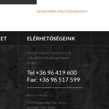
EXCENTERES POLCÖSSZEHUZÓ
KET
ELÉRHETŐSÉGEINK
Ternyák Trade Kft, Fehérvári u. 78.
Győr, 9028,Győr-Moson-Sopron
megye
Tel +36 96 419 600
Fax: +36 96 517 599
Nyitva tartás:
Hétfőtől péntekig: 7:00 - 16:30
Szombat: 7:00 - 12:00