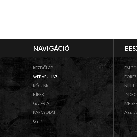
NAVIGÁCIÓ
BES
KEZDŐLAP
FALCO
WEBÁRUHÁZ
FORES
RÓLUNK
NETT
HÍREK
INDE
GALÉRIA
MEGR
KAPCSOLAT
ASZT
GYIK