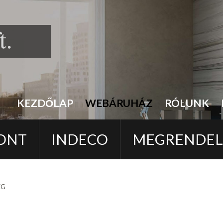
KEZDŐLAP
WEBÁRUHÁZ
RÓLUNK
ONT
INDECO
MEGRENDE
EG