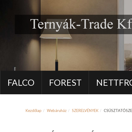
FALCO
FOREST
NETTFR
Kezdőlap
Webáruház
SZERELVÉNYEK
CSÚSZTATÓSZ