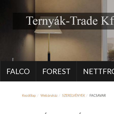
FALCO
FOREST
NETTFR
Kezdőlap
Webáruház
SZERELVÉNYEK
FACSAVAR