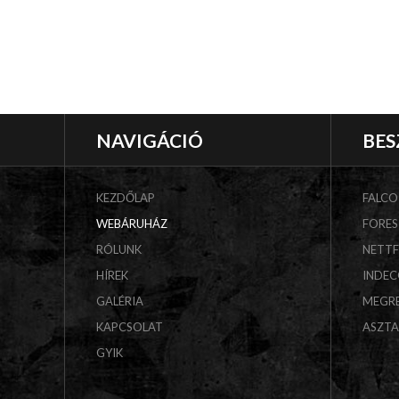
NAVIGÁCIÓ
BES
KEZDŐLAP
FALCO
WEBÁRUHÁZ
FORES
RÓLUNK
NETT
HÍREK
INDE
GALÉRIA
MEGR
KAPCSOLAT
ASZT
GYIK