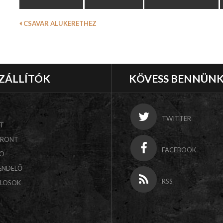
CSAVAR ALUKERETHEZ
ZÁLLÍTÓK
KÖVESS BENNÜN
TWITTER
T
FRONT
FACEBOOK
CO
ENDELŐ
RSS
ALOSOK