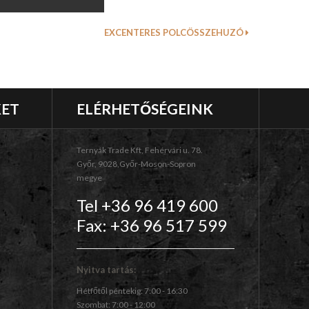
EXCENTERES POLCÖSSZEHUZÓ
KET
ELÉRHETŐSÉGEINK
Ternyák Trade Kft, Fehérvári u. 78.
Győr, 9028,Győr-Moson-Sopron
megye
Tel +36 96 419 600
Fax: +36 96 517 599
Nyitva tartás:
Hétfőtől péntekig: 7:00 - 16:30
Szombat: 7:00 - 12:00