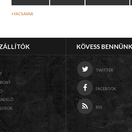
FACSAVAR
ZÁLLÍTÓK
KÖVESS BENNÜN
TWITTER
T
FRONT
FACEBOOK
CO
ENDELŐ
RSS
ALOSOK