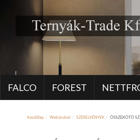
FALCO
FOREST
NETTFR
Kezdőlap
Webáruház
SZERELVÉNYEK
ÖSSZEKÖTÖ SZÁ