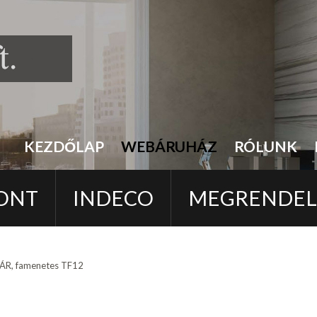
KEZDŐLAP
WEBÁRUHÁZ
RÓLUNK
ONT
INDECO
MEGRENDE
R, famenetes TF12