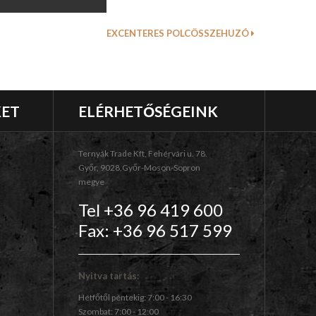
EXCENTERES POLCÖSSZEHUZÓ
KET
ELÉRHETŐSÉGEINK
Ternyák Trade Kft, Fehérvári u. 78.
Győr, 9028,Győr-Moson-Sopron
megye
Tel +36 96 419 600
Fax: +36 96 517 599
Nyitva tartás:
Hétfőtől péntekig: 7:00 - 16:30
Szombat: 7:00 - 12:00