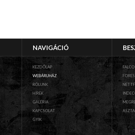
NAVIGÁCIÓ
BES
KEZDŐLAP
FALCO
WEBÁRUHÁZ
FORES
RÓLUNK
NETT
HÍREK
INDE
GALÉRIA
MEGR
KAPCSOLAT
ASZT
GYIK