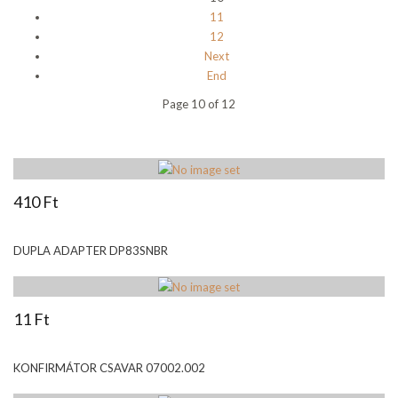
11
12
Next
End
Page 10 of 12
410 Ft
DUPLA ADAPTER DP83SNBR
11 Ft
KONFIRMÁTOR CSAVAR 07002.002