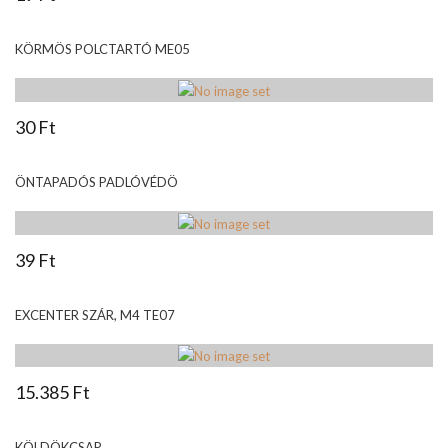
KÖRMÖS POLCTARTÓ ME05
30 Ft
ÖNTAPADÓS PADLÓVÉDÖ
39 Ft
EXCENTER SZÁR, M4 TE07
15.385 Ft
KÖLDÖKCSAP