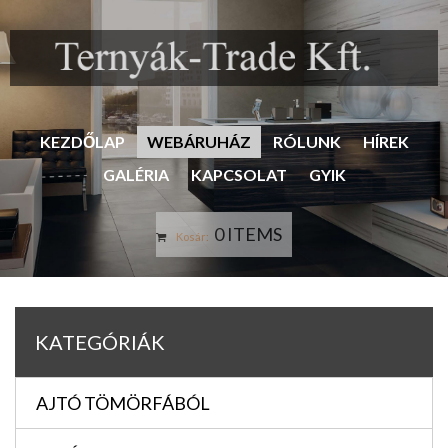
KEZDŐLAP
WEBÁRUHÁZ
RÓLUNK
HÍREK
GALÉRIA
KAPCSOLAT
GYIK
0 ITEMS
Kosár:
KATEGÓRIÁK
AJTÓ TÖMÖRFÁBÓL