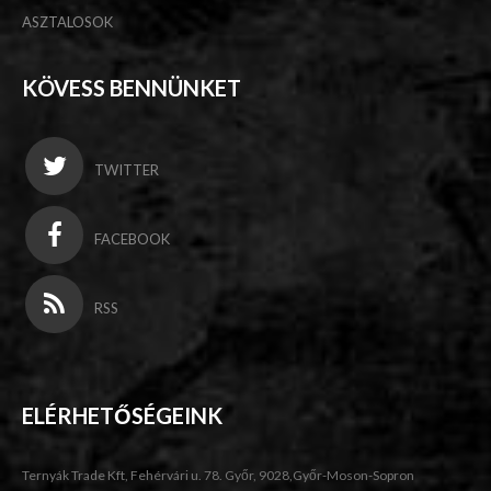
ASZTALOSOK
KÖVESS BENNÜNKET
TWITTER
FACEBOOK
RSS
ELÉRHETŐSÉGEINK
Ternyák Trade Kft, Fehérvári u. 78. Győr, 9028,Győr-Moson-Sopron