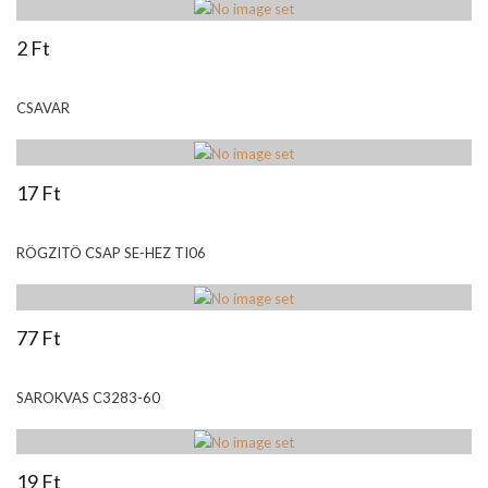
2 Ft
CSAVAR
17 Ft
RÖGZITÖ CSAP SE-HEZ TI06
77 Ft
SAROKVAS C3283-60
19 Ft