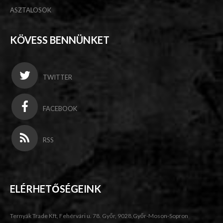
ASZTALOSOK
KÖVESS BENNÜNKET
TWITTER
FACEBOOK
RSS
ELÉRHETŐSÉGEINK
Ternyák Trade Kft, Fehérvári u. 78. Győr, 9028,Győr-Moson-Sopron