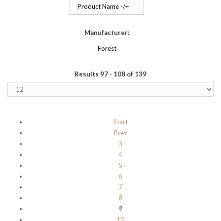
Product Name -/+
Manufacturer:
Forest
Results 97 - 108 of 139
Start
Prev
3
4
5
6
7
8
9
10