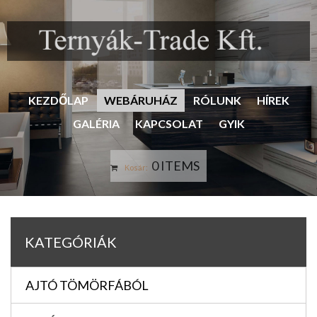
KEZDŐLAP
WEBÁRUHÁZ
RÓLUNK
HÍREK
GALÉRIA
KAPCSOLAT
GYIK
0 ITEMS
Kosár:
KATEGÓRIÁK
AJTÓ TÖMÖRFÁBÓL