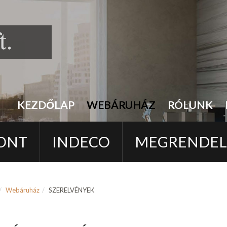
KEZDŐLAP
WEBÁRUHÁZ
RÓLUNK
ONT
INDECO
MEGRENDE
Webáruház
SZERELVÉNYEK