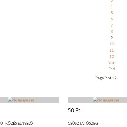
3
4
5
6
7
8
9
10
11
12
Next
End
Page 9 of 12
50 Ft
 ÜTKÖZÉS ELNYELÖ
CSÚSZTATÓSZEG