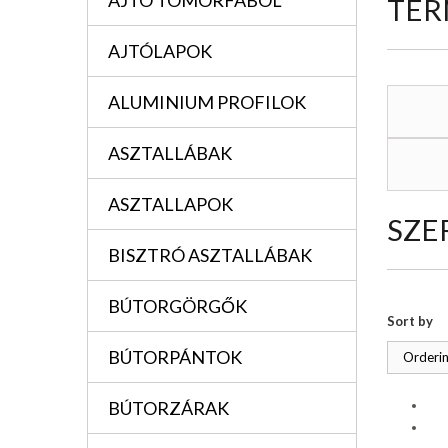
AJTÓ TÖMÖRFÁBÓL
TER
AJTÓLAPOK
ALUMINIUM PROFILOK
ASZTALLÁBAK
ASZTALLAPOK
SZE
BISZTRÓ ASZTALLÁBAK
BÚTORGÖRGŐK
Sort by
BÚTORPÁNTOK
Orderin
BÚTORZÁRAK