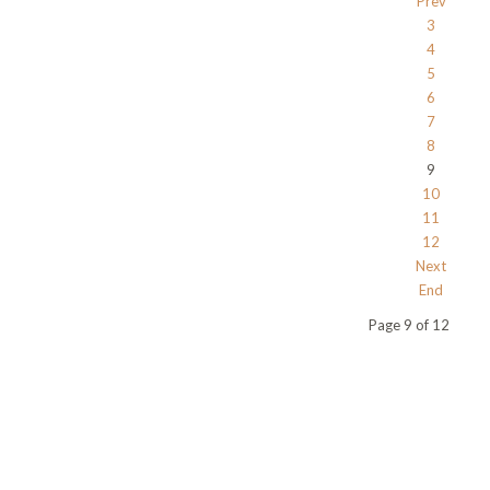
Prev
3
4
5
6
7
8
9
10
11
12
Next
End
Page 9 of 12