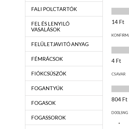
FALI POLCTARTÓK
14 Ft
FEL ÉS LENYILÓ
VASALÁSOK
KONFIRM
FELÜLETJAVITÓ ANYAG
FÉMRÁCSOK
4 Ft
FIÓKCSÚSZÓK
CSAVAR
FOGANTYÚK
804 Ft
FOGASOK
D00LSNG
FOGASSOROK