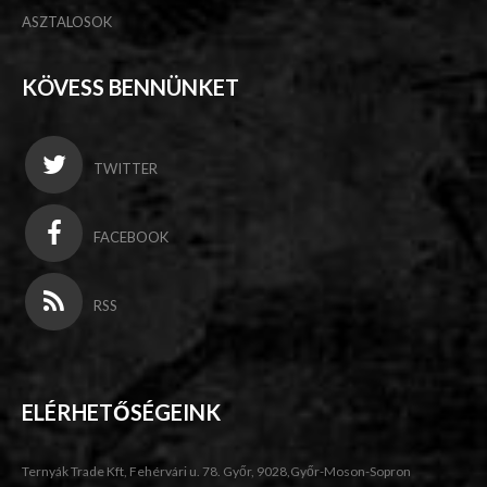
ASZTALOSOK
KÖVESS BENNÜNKET
TWITTER
FACEBOOK
RSS
ELÉRHETŐSÉGEINK
Ternyák Trade Kft, Fehérvári u. 78. Győr, 9028,Győr-Moson-Sopron