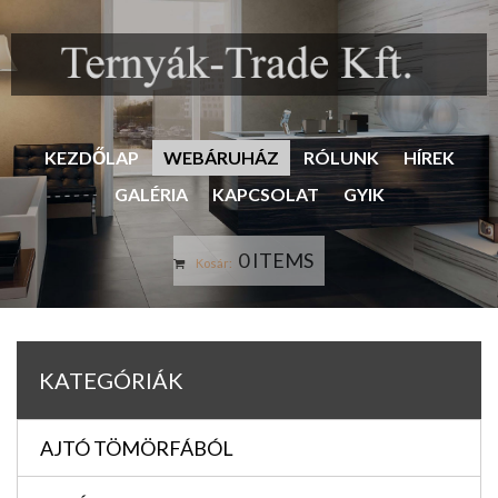
KEZDŐLAP
WEBÁRUHÁZ
RÓLUNK
HÍREK
GALÉRIA
KAPCSOLAT
GYIK
0 ITEMS
Kosár:
KATEGÓRIÁK
AJTÓ TÖMÖRFÁBÓL