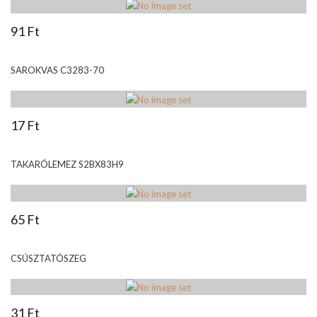
91 Ft
SAROKVAS C3283-70
17 Ft
TAKARÓLEMEZ S2BX83H9
65 Ft
CSÚSZTATÓSZEG
31 Ft