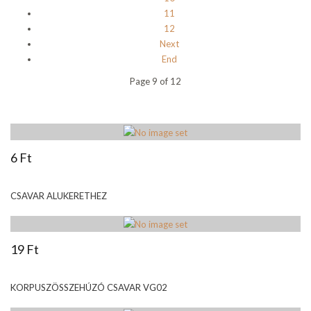
11
12
Next
End
Page 9 of 12
6 Ft
CSAVAR ALUKERETHEZ
19 Ft
KORPUSZÖSSZEHÚZÓ CSAVAR VG02