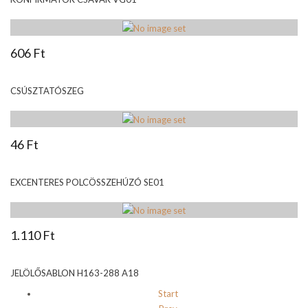
606 Ft
CSÚSZTATÓSZEG
46 Ft
EXCENTERES POLCÖSSZEHÚZÓ SE01
1.110 Ft
JELÖLŐSABLON H163-288 A18
Start