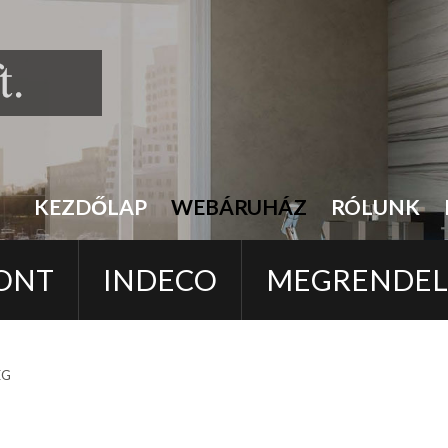
KEZDŐLAP
WEBÁRUHÁZ
RÓLUNK
ONT
INDECO
MEGRENDE
EG