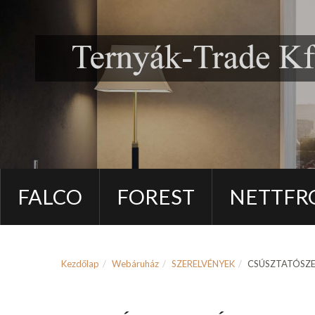
FALCO
FOREST
NETTFR
Kezdőlap
Webáruház
SZERELVÉNYEK
CSÚSZTATÓSZ