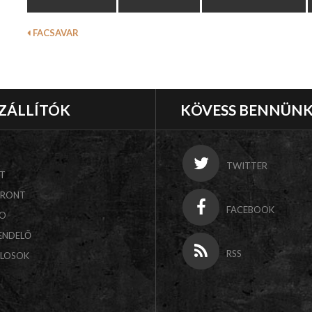
FACSAVAR
ZÁLLÍTÓK
KÖVESS BENNÜN
TWITTER
T
FRONT
FACEBOOK
CO
ENDELŐ
RSS
ALOSOK