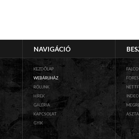
NAVIGÁCIÓ
BES
KEZDŐLAP
FALCO
WEBÁRUHÁZ
FORES
RÓLUNK
NETT
HÍREK
INDE
GALÉRIA
MEGR
KAPCSOLAT
ASZT
GYIK