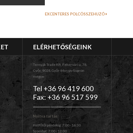
EXCENTERES POLCÖSSZEHUZÓ
KET
ELÉRHETŐSÉGEINK
Ternyák Trade Kft, Fehérvári u. 78.
Győr, 9028,Győr-Moson-Sopron
megye
Tel +36 96 419 600
Fax: +36 96 517 599
Nyitva tartás:
Hétfőtől péntekig: 7:00 - 16:30
Szombat: 7:00 - 12:00