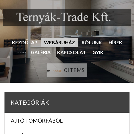
KEZDŐLAP
WEBÁRUHÁZ
RÓLUNK
HÍREK
GALÉRIA
KAPCSOLAT
GYIK
0 ITEMS
Kosár:
KATEGÓRIÁK
AJTÓ TÖMÖRFÁBÓL