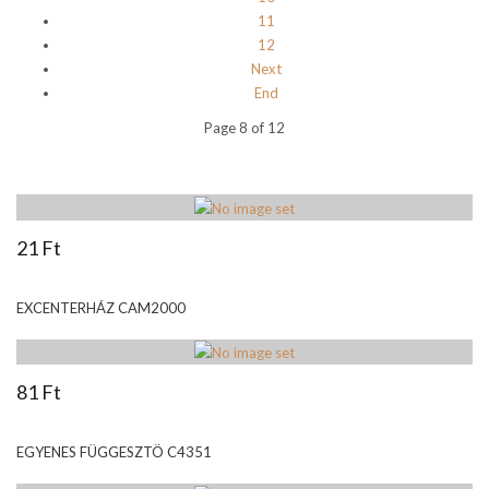
11
12
Next
End
Page 8 of 12
21 Ft
EXCENTERHÁZ CAM2000
81 Ft
EGYENES FÜGGESZTÖ C4351