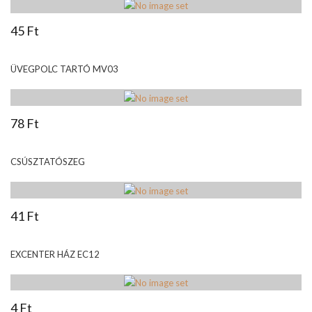
45 Ft
ÜVEGPOLC TARTÓ MV03
78 Ft
CSÚSZTATÓSZEG
41 Ft
EXCENTER HÁZ EC12
4 Ft