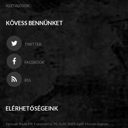
ASZTALOSOK
KÖVESS BENNÜNKET
TWITTER
FACEBOOK
RSS
ELÉRHETŐSÉGEINK
Ternyák Trade Kft, Fehérvári u. 78. Győr, 9028,Győr-Moson-Sopron