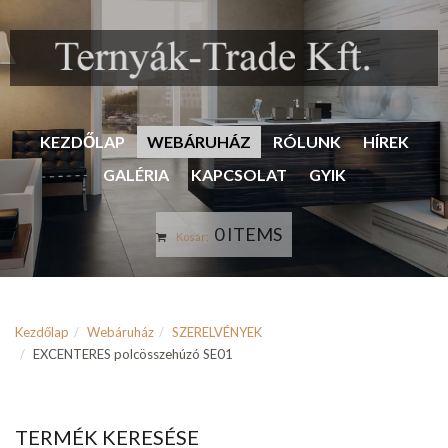
KEZDŐLAP
WEBÁRUHÁZ
RÓLUNK
HÍREK
GALÉRIA
KAPCSOLAT
GYIK
0 ITEMS
Kosár:
Kezdőlap
Webáruház
SZERELVÉNYEK
EXCENTERES polcösszehúzó SE01
TERMÉK KERESÉSE