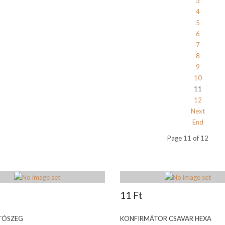
3
4
5
6
7
8
9
10
11
12
Next
End
Page 11 of 12
11 Ft
TÓSZEG
KONFIRMÁTOR CSAVAR HEXA