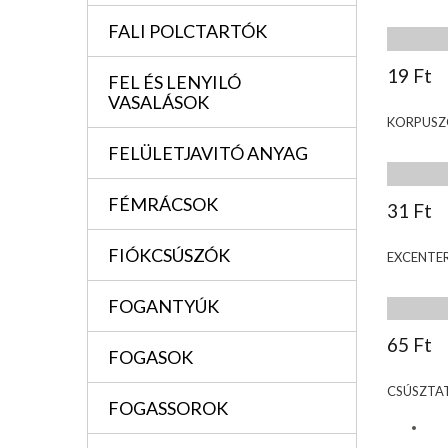
FALI POLCTARTÓK
19 Ft
FEL ÉS LENYILÓ
VASALÁSOK
KORPUSZ
FELÜLETJAVITÓ ANYAG
FÉMRÁCSOK
31 Ft
FIÓKCSÚSZÓK
EXCENTER
FOGANTYÚK
65 Ft
FOGASOK
CSÚSZTA
FOGASSOROK