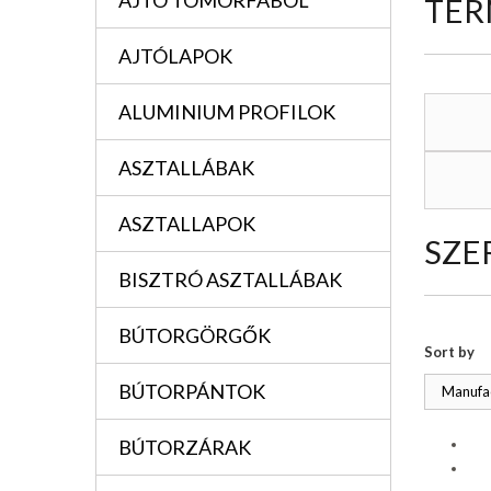
AJTÓ TÖMÖRFÁBÓL
TER
AJTÓLAPOK
ALUMINIUM PROFILOK
ASZTALLÁBAK
ASZTALLAPOK
SZE
BISZTRÓ ASZTALLÁBAK
BÚTORGÖRGŐK
Sort by
BÚTORPÁNTOK
Manufac
BÚTORZÁRAK