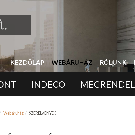
KEZDŐLAP
WEBÁRUHÁZ
RÓLUNK
ONT
INDECO
MEGRENDE
Webáruház
SZERELVÉNYEK