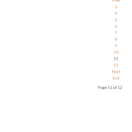
Prev
3
4
5
6
7
8
9
10
11
12
Next
End
Page 11 of 12