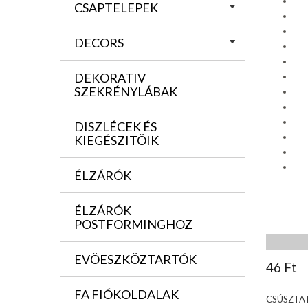
CSAPTELEPEK
DECORS
DEKORATIV
SZEKRÉNYLÁBAK
DISZLÉCEK ÉS
KIEGÉSZITÖIK
ÉLZÁRÓK
ÉLZÁRÓK
POSTFORMINGHOZ
EVÖESZKÖZTARTÓK
46 Ft
FA FIÓKOLDALAK
CSÚSZTA