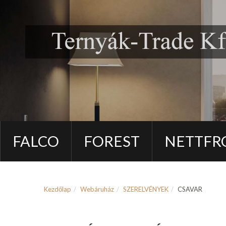
FALCO
FOREST
NETTFR
Kezdőlap
Webáruház
SZERELVÉNYEK
CSAVAR