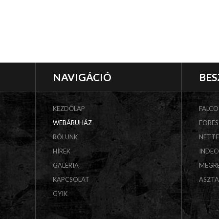
NAVIGÁCIÓ
BES
KEZDŐLAP
FALCO
WEBÁRUHÁZ
FORES
RÓLUNK
NETT
HÍREK
INDE
GALÉRIA
MEGR
KAPCSOLAT
ASZT
GYIK