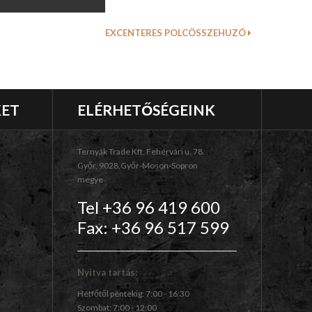
EXCENTERES POLCÖSSZEHUZÓ
KET
ELÉRHETŐSÉGEINK
Ternyák Trade Kft, Fehérvári u. 78.
Győr, 9028,Győr-Moson-Sopron
megye
Tel +36 96 419 600
Fax: +36 96 517 599
Nyitva tartás:
Hétfőtől péntekig: 7:00 - 16:30
Szombat: 7:00 - 12:00