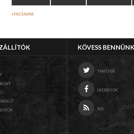
FACSAVAR
ZÁLLÍTÓK
KÖVESS BENNÜN
TWITTER
T
FRONT
FACEBOOK
CO
ENDELŐ
RSS
ALOSOK