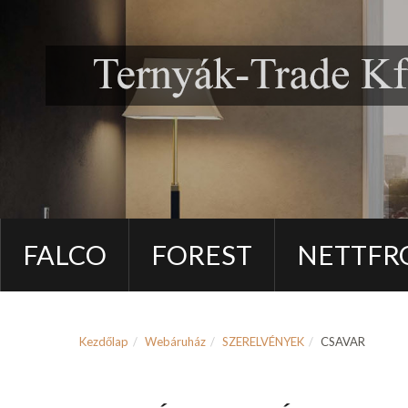
FALCO
FOREST
NETTFR
Kezdőlap
Webáruház
SZERELVÉNYEK
CSAVAR