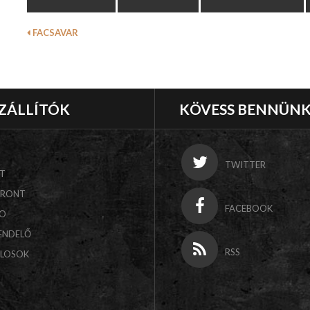
FACSAVAR
ZÁLLÍTÓK
KÖVESS BENNÜN
TWITTER
T
FRONT
FACEBOOK
CO
ENDELŐ
RSS
ALOSOK