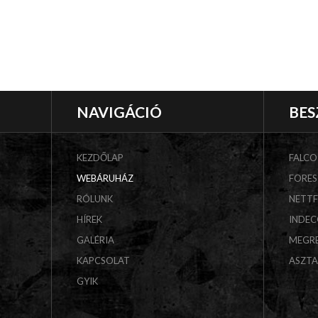
NAVIGÁCIÓ
BES
KEZDŐLAP
FALCO
WEBÁRUHÁZ
FORES
RÓLUNK
NETT
HÍREK
INDE
GALÉRIA
MEGR
KAPCSOLAT
ASZT
GYIK