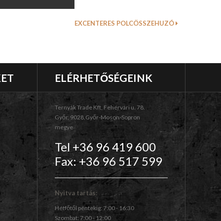
EXCENTERES POLCÖSSZEHUZÓ
KET
ELÉRHETŐSÉGEINK
Ternyák Trade Kft, Fehérvári u. 78.
Győr, 9028,Győr-Moson-Sopron
megye
Tel +36 96 419 600
Fax: +36 96 517 599
Nyitva tartás:
Hétfőtől péntekig: 7:00 - 16:30
Szombat: 7:00 - 12:00