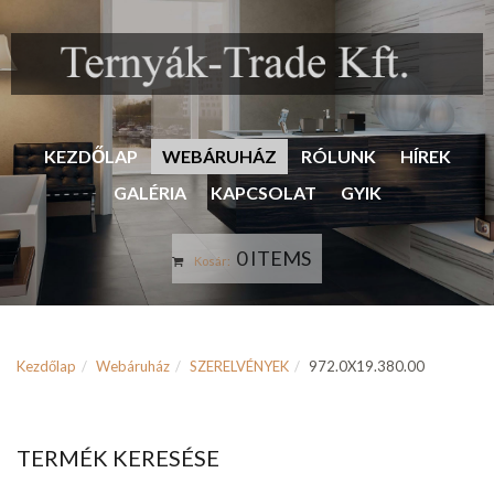
KEZDŐLAP
WEBÁRUHÁZ
RÓLUNK
HÍREK
GALÉRIA
KAPCSOLAT
GYIK
0 ITEMS
Kosár:
Kezdőlap
Webáruház
SZERELVÉNYEK
972.0X19.380.00
TERMÉK KERESÉSE