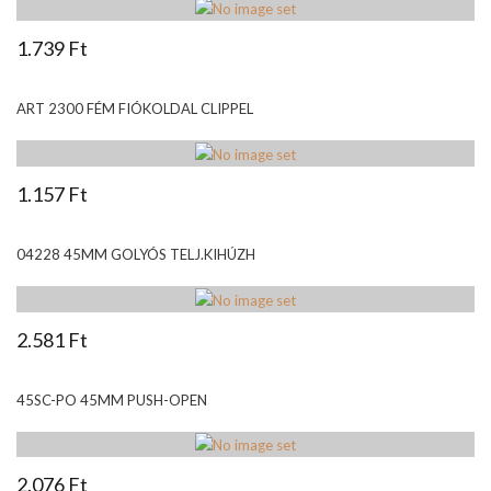
1.739 Ft
ART 2300 FÉM FIÓKOLDAL CLIPPEL
1.157 Ft
04228 45MM GOLYÓS TELJ.KIHÚZH
2.581 Ft
45SC-PO 45MM PUSH-OPEN
2.076 Ft