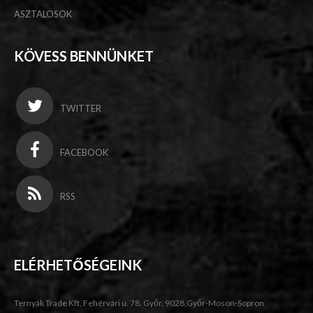
ASZTALOSOK
KÖVESS BENNÜNKET
TWITTER
FACEBOOK
RSS
ELÉRHETŐSÉGEINK
Ternyák Trade Kft, Fehérvári u. 78. Győr, 9028,Győr-Moson-Sopron