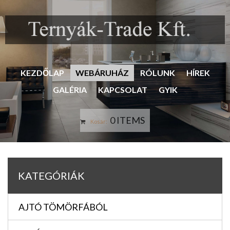
KEZDŐLAP
WEBÁRUHÁZ
RÓLUNK
HÍREK
GALÉRIA
KAPCSOLAT
GYIK
0 ITEMS
Kosár:
KATEGÓRIÁK
AJTÓ TÖMÖRFÁBÓL