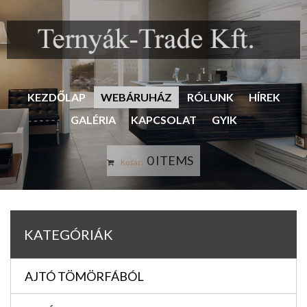
KEZDŐLAP
WEBÁRUHÁZ
RÓLUNK
HÍREK
GALÉRIA
KAPCSOLAT
GYIK
0 ITEMS
Kosár:
KATEGÓRIÁK
AJTÓ TÖMÖRFÁBÓL