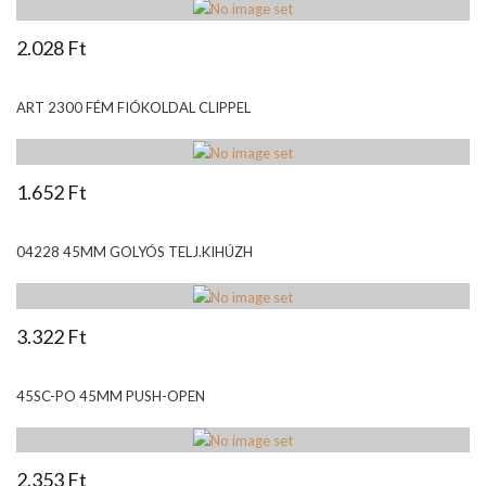
2.028 Ft
ART 2300 FÉM FIÓKOLDAL CLIPPEL
1.652 Ft
04228 45MM GOLYÓS TELJ.KIHÚZH
3.322 Ft
45SC-PO 45MM PUSH-OPEN
2.353 Ft