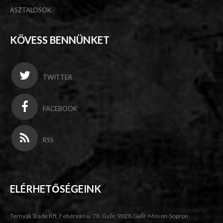
ASZTALOSOK
KÖVESS BENNÜNKET
TWITTER
FACEBOOK
RSS
ELÉRHETŐSÉGEINK
Ternyák Trade Kft, Fehérvári u. 78. Győr, 9028,Győr-Moson-Sopron