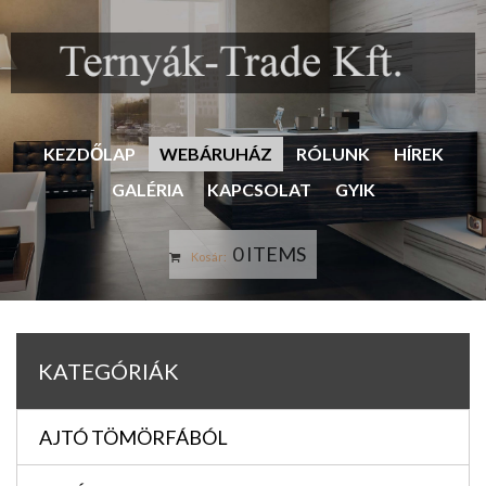
KEZDŐLAP
WEBÁRUHÁZ
RÓLUNK
HÍREK
GALÉRIA
KAPCSOLAT
GYIK
0 ITEMS
Kosár:
KATEGÓRIÁK
AJTÓ TÖMÖRFÁBÓL