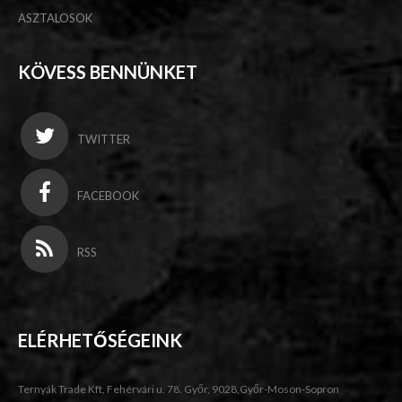
ASZTALOSOK
KÖVESS BENNÜNKET
TWITTER
FACEBOOK
RSS
ELÉRHETŐSÉGEINK
Ternyák Trade Kft, Fehérvári u. 78. Győr, 9028,Győr-Moson-Sopron