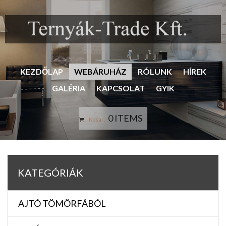
KEZDŐLAP
WEBÁRUHÁZ
RÓLUNK
HÍREK
GALÉRIA
KAPCSOLAT
GYIK
0 ITEMS
Kosár:
KATEGÓRIÁK
AJTÓ TÖMÖRFÁBÓL