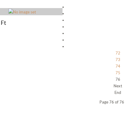
 Ft
72
73
74
75
76
Next
End
Page 76 of 76