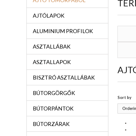
AJTÓ TÖMÖRFÁBÓL
TER
AJTÓLAPOK
ALUMINIUM PROFILOK
ASZTALLÁBAK
ASZTALLAPOK
AJT
BISZTRÓ ASZTALLÁBAK
BÚTORGÖRGŐK
Sort by
BÚTORPÁNTOK
Orderin
BÚTORZÁRAK