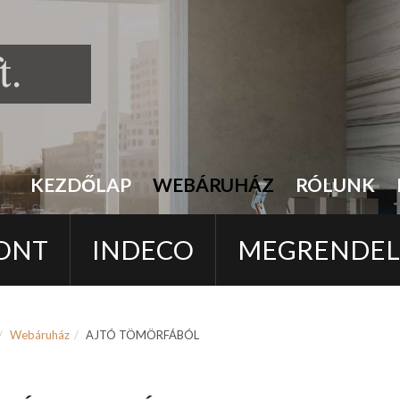
KEZDŐLAP
WEBÁRUHÁZ
RÓLUNK
ONT
INDECO
MEGRENDE
Webáruház
AJTÓ TÖMÖRFÁBÓL