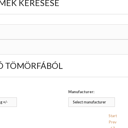
MÉK KERESÉSE
Ó TÖMÖRFÁBÓL
Manufacturer:
g +/-
Select manufacturer
Start
Prev