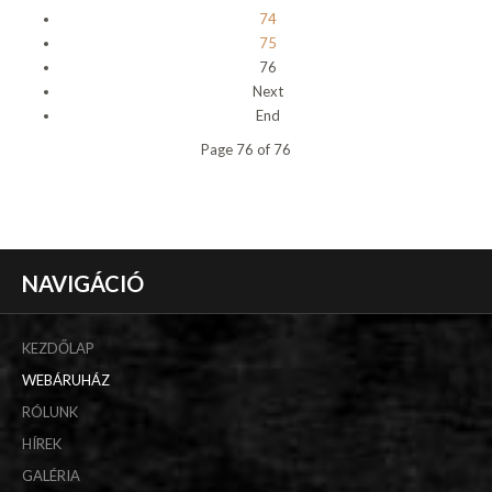
74
75
76
Next
End
Page 76 of 76
NAVIGÁCIÓ
KEZDŐLAP
WEBÁRUHÁZ
RÓLUNK
HÍREK
GALÉRIA