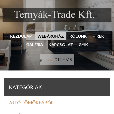
KEZDŐLAP
WEBÁRUHÁZ
RÓLUNK
HÍREK
GALÉRIA
KAPCSOLAT
GYIK
0 ITEMS
Kosár:
KATEGÓRIÁK
AJTÓ TÖMÖRFÁBÓL