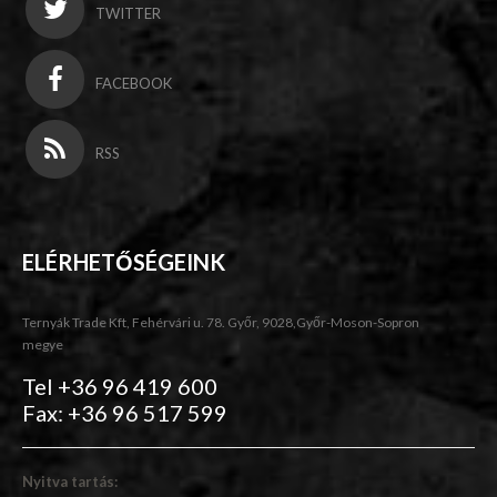
TWITTER
FACEBOOK
RSS
ELÉRHETŐSÉGEINK
Ternyák Trade Kft, Fehérvári u. 78. Győr, 9028,Győr-Moson-Sopron
megye
Tel +36 96 419 600
Fax: +36 96 517 599
Nyitva tartás: