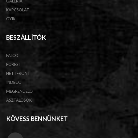
GALÉRIA
KAPCSOLAT
GYIK
BESZÁLLÍTÓK
FALCO
FOREST
NETTFRONT
INDECO
MEGRENDELŐ
ASZTALOSOK
KÖVESS BENNÜNKET