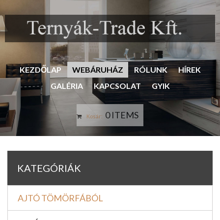
KEZDŐLAP
WEBÁRUHÁZ
RÓLUNK
HÍREK
GALÉRIA
KAPCSOLAT
GYIK
0 ITEMS
Kosár:
KATEGÓRIÁK
AJTÓ TÖMÖRFÁBÓL