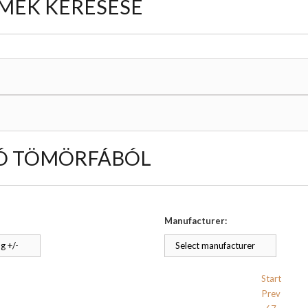
MÉK KERESÉSE
Ó TÖMÖRFÁBÓL
Manufacturer:
g +/-
Select manufacturer
Start
Prev