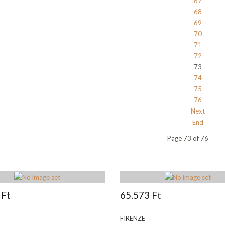
67
68
69
70
71
72
73
74
75
76
Next
End
Page 73 of 76
 Ft
65.573 Ft
FIRENZE