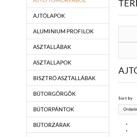
AJTÓ TÖMÖRFÁBÓL
TER
AJTÓLAPOK
ALUMINIUM PROFILOK
ASZTALLÁBAK
ASZTALLAPOK
AJT
BISZTRÓ ASZTALLÁBAK
BÚTORGÖRGŐK
Sort by
BÚTORPÁNTOK
Orderin
BÚTORZÁRAK