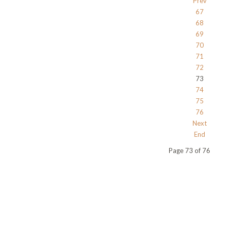
Prev
67
68
69
70
71
72
73
74
75
76
Next
End
Page 73 of 76