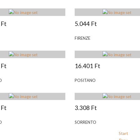
 Ft
5.044 Ft
FIRENZE
 Ft
16.401 Ft
O
POSITANO
 Ft
3.308 Ft
O
SORRENTO
Start