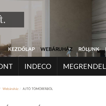
KEZDŐLAP
WEBÁRUHÁZ
RÓLUNK
ONT
INDECO
MEGRENDE
Webáruház
AJTÓ TÖMÖRFÁBÓL