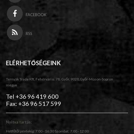
FACEBOOK
RSS
ELÉRHETŐSÉGEINK
Ternyák Trade Kft, Fehérvári u. 78. Győr, 9028,Győr-Moson-Sopron
megye
Tel +36 96 419 600
Fax: +36 96 517 599
Nyitva tartás:
Hétfőtől péntekig: 7:00 - 16:30 Szombat: 7:00 - 12:00