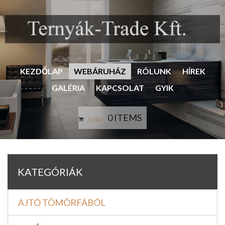
KEZDŐLAP
WEBÁRUHÁZ
RÓLUNK
HÍREK
GALÉRIA
KAPCSOLAT
GYIK
0 ITEMS
Kosár:
KATEGÓRIÁK
AJTÓ TÖMÖRFÁBÓL