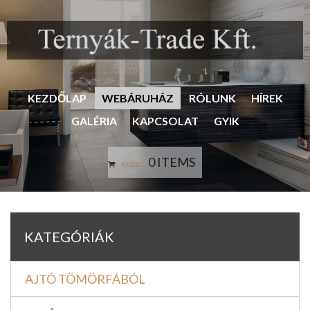
KEZDŐLAP
WEBÁRUHÁZ
RÓLUNK
HÍREK
GALÉRIA
KAPCSOLAT
GYIK
0 ITEMS
Kosár:
KATEGÓRIÁK
AJTÓ TÖMÖRFÁBÓL