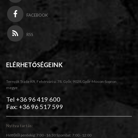
FACEBOOK
RSS
ELÉRHETŐSÉGEINK
Ternyák Trade Kft, Fehérvári u. 78. Győr, 9028,Győr-Moson-Sopron
megye
Tel +36 96 419 600
Fax: +36 96 517 599
Nyitva tartás:
Hétfőtől péntekig: 7:00 - 16:30 Szombat: 7:00 - 12:00