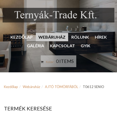
KEZDŐLAP
WEBÁRUHÁZ
RÓLUNK
HÍREK
GALÉRIA
KAPCSOLAT
GYIK
0 ITEMS
Kosár:
Kezdőlap
Webáruház
AJTÓ TÖMÖRFÁBÓL
T0612 SENIO
TERMÉK KERESÉSE