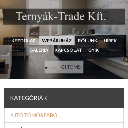
KEZDŐLAP
WEBÁRUHÁZ
RÓLUNK
HÍREK
GALÉRIA
KAPCSOLAT
GYIK
0 ITEMS
Kosár:
KATEGÓRIÁK
AJTÓ TÖMÖRFÁBÓL