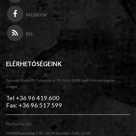
FACEBOOK
RSS
ELÉRHETŐSÉGEINK
Ternyák Trade Kft, Fehérvári u. 78. Győr, 9028,Győr-Moson-Sopron
megye
Tel +36 96 419 600
Fax: +36 96 517 599
Nyitva tartás:
Hétfőtől péntekig: 7:00 - 16:30 Szombat: 7:00 - 12:00