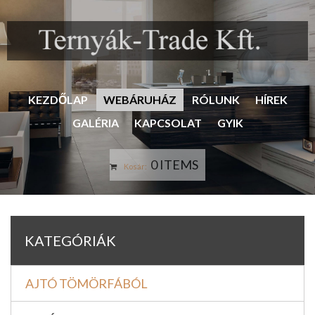
KEZDŐLAP
WEBÁRUHÁZ
RÓLUNK
HÍREK
GALÉRIA
KAPCSOLAT
GYIK
0 ITEMS
Kosár:
KATEGÓRIÁK
AJTÓ TÖMÖRFÁBÓL