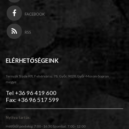
FACEBOOK
RSS
ELÉRHETŐSÉGEINK
Ternyák Trade Kft, Fehérvári u. 78. Győr, 9028,Győr-Moson-Sopron
megye
Tel +36 96 419 600
Fax: +36 96 517 599
Nyitva tartás:
Hétfőtől péntekig: 7:00 - 16:30 Szombat: 7:00 - 12:00