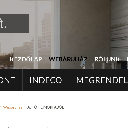
KEZDŐLAP
WEBÁRUHÁZ
RÓLUNK
ONT
INDECO
MEGRENDE
Webáruház
AJTÓ TÖMÖRFÁBÓL