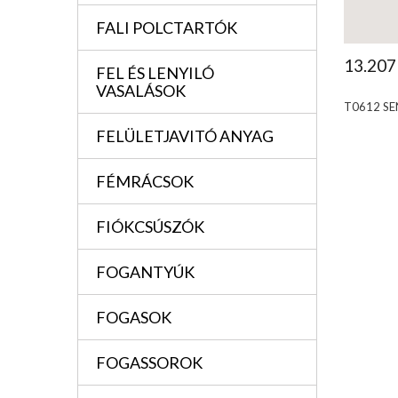
FALI POLCTARTÓK
13.207
FEL ÉS LENYILÓ
VASALÁSOK
T0612 SE
FELÜLETJAVITÓ ANYAG
FÉMRÁCSOK
FIÓKCSÚSZÓK
FOGANTYÚK
FOGASOK
FOGASSOROK