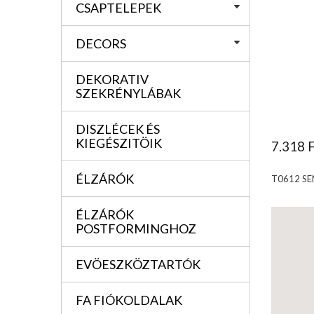
CSAPTELEPEK
DECORS
DEKORATIV
SZEKRÉNYLÁBAK
DISZLÉCEK ÉS
KIEGÉSZITÖIK
7.318 
ÉLZÁRÓK
T0612 SE
ÉLZÁRÓK
POSTFORMINGHOZ
EVÖESZKÖZTARTÓK
FA FIÓKOLDALAK