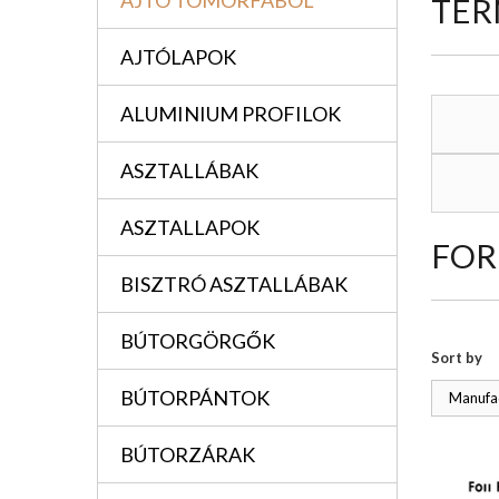
AJTÓ TÖMÖRFÁBÓL
TER
AJTÓLAPOK
ALUMINIUM PROFILOK
ASZTALLÁBAK
ASZTALLAPOK
FOR
BISZTRÓ ASZTALLÁBAK
BÚTORGÖRGŐK
Sort by
BÚTORPÁNTOK
Manufac
BÚTORZÁRAK