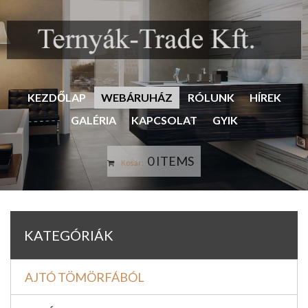
KEZDŐLAP
WEBÁRUHÁZ
RÓLUNK
HÍREK
GALÉRIA
KAPCSOLAT
GYIK
0 ITEMS
Kosár:
KATEGÓRIÁK
AJTÓ TÖMÖRFÁBÓL