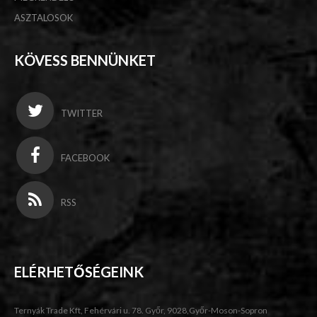
ASZTALOSOK
KÖVESS BENNÜNKET
TWITTER
FACEBOOK
RSS
ELÉRHETŐSÉGEINK
Ternyák Trade Kft, Fehérvári u. 78. Győr, 9028,Győr-Moson-Sopron