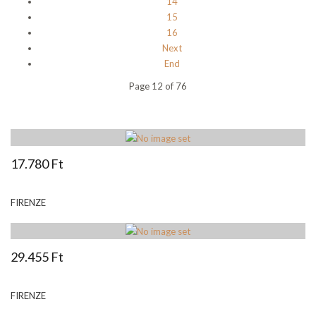
14
15
16
Next
End
Page 12 of 76
17.780 Ft
FIRENZE
29.455 Ft
FIRENZE