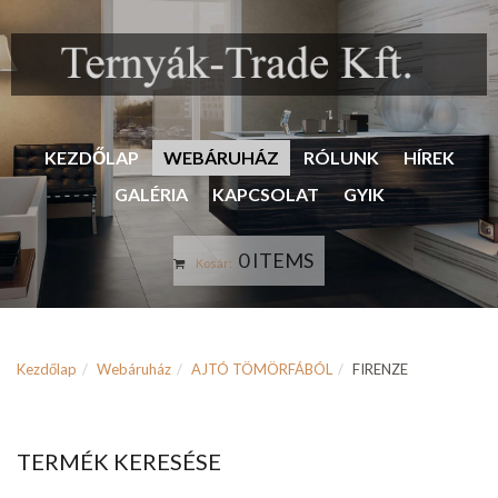
KEZDŐLAP
WEBÁRUHÁZ
RÓLUNK
HÍREK
GALÉRIA
KAPCSOLAT
GYIK
0 ITEMS
Kosár:
Kezdőlap
Webáruház
AJTÓ TÖMÖRFÁBÓL
FIRENZE
TERMÉK KERESÉSE