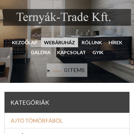
KEZDŐLAP
WEBÁRUHÁZ
RÓLUNK
HÍREK
GALÉRIA
KAPCSOLAT
GYIK
0 ITEMS
Kosár:
KATEGÓRIÁK
AJTÓ TÖMÖRFÁBÓL