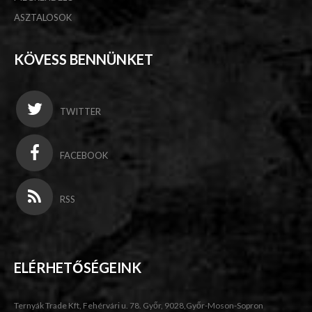
ASZTALOSOK
KÖVESS BENNÜNKET
TWITTER
FACEBOOK
RSS
ELÉRHETŐSÉGEINK
Ternyák Trade Kft, Fehérvári u. 78. Győr, 9028,Győr-Moson-Sopron