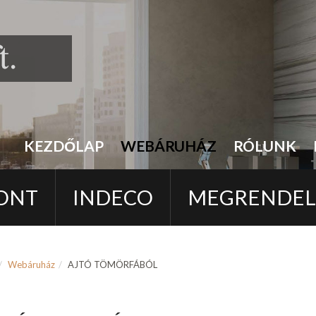
KEZDŐLAP
WEBÁRUHÁZ
RÓLUNK
ONT
INDECO
MEGRENDE
Webáruház
AJTÓ TÖMÖRFÁBÓL