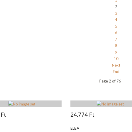
1
2
3
4
5
6
7
8
9
10
Next
End
Page 2 of 76
 Ft
24.774 Ft
ELBA