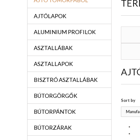
AJTÓ TÖMÖRFÁBÓL
TER
AJTÓLAPOK
ALUMINIUM PROFILOK
ASZTALLÁBAK
ASZTALLAPOK
AJT
BISZTRÓ ASZTALLÁBAK
BÚTORGÖRGŐK
Sort by
BÚTORPÁNTOK
Manufac
BÚTORZÁRAK