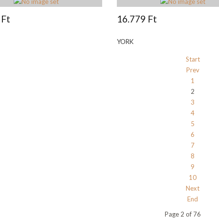
 Ft
16.779 Ft
YORK
Start
Prev
1
2
3
4
5
6
7
8
9
10
Next
End
Page 2 of 76