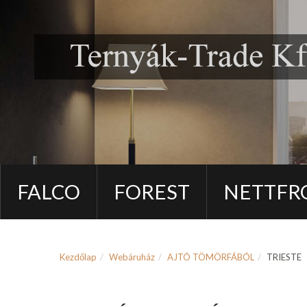
FALCO
FOREST
NETTFR
Kezdőlap
Webáruház
AJTÓ TÖMÖRFÁBÓL
TRIESTE