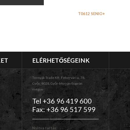
T0612 SENIO
KET
ELÉRHETŐSÉGEINK
Ternyák Trade Kft, Fehérvári u. 78.
Győr, 9028,Győr-Moson-Sopron
megye
Tel +36 96 419 600
Fax: +36 96 517 599
Nyitva tartás: