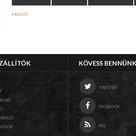
ASCOT
ZÁLLÍTÓK
KÖVESS BENNÜN
TWITTER
T
FRONT
FACEBOOK
CO
ENDELŐ
RSS
ALOSOK