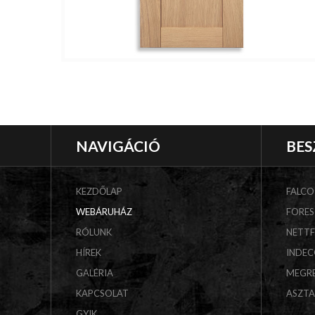
NAVIGÁCIÓ
BES
KEZDŐLAP
FALCO
WEBÁRUHÁZ
FORES
RÓLUNK
NETT
HÍREK
INDE
GALÉRIA
MEGR
KAPCSOLAT
ASZT
GYIK