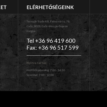
KET
ELÉRHETŐSÉGEINK
Ternyák Trade Kft, Fehérvári u. 78.
Győr, 9028,Győr-Moson-Sopron
megye
Tel +36 96 419 600
Fax: +36 96 517 599
Nyitva tartás:
Hétfőtől péntekig: 7:00 - 16:30
Szombat: 7:00 - 12:00