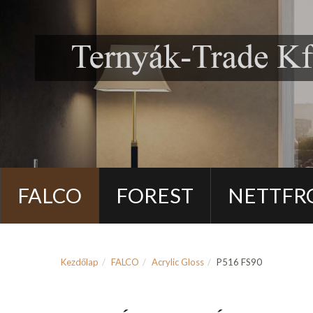
FALCO
FOREST
NETTFR
Kezdőlap
FALCO
Acrylic Gloss
P516 FS90