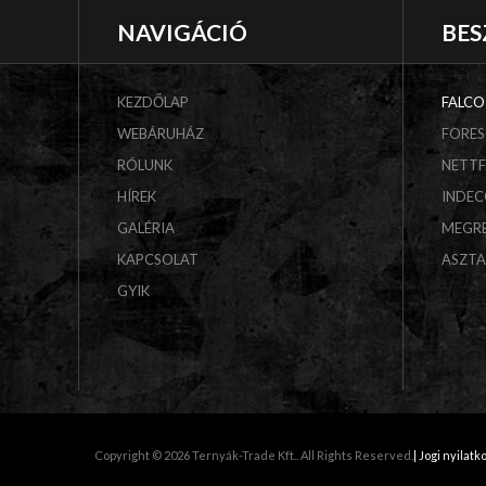
NAVIGÁCIÓ
BES
KEZDŐLAP
FALCO
WEBÁRUHÁZ
FORES
RÓLUNK
NETT
HÍREK
INDE
GALÉRIA
MEGR
KAPCSOLAT
ASZT
GYIK
Copyright © 2026 Ternyák-Trade Kft.. All Rights Reserved.
| Jogi nyilatk