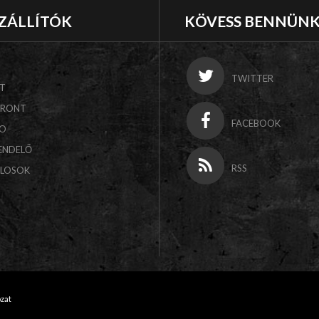
ZÁLLÍTÓK
KÖVESS BENNÜN
TWITTER
T
FRONT
FACEBOOK
CO
ENDELŐ
RSS
ALOSOK
ozat