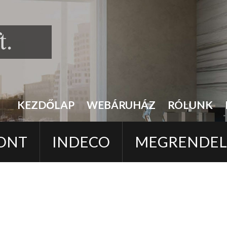
KEZDŐLAP
WEBÁRUHÁZ
RÓLUNK
ONT
INDECO
MEGRENDE