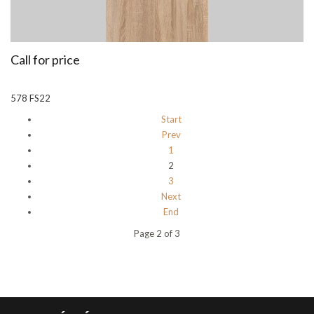
Call for price
578 FS22
Start
Prev
1
2
3
Next
End
Page 2 of 3