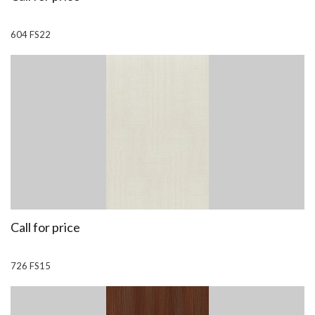
604 FS22
Call for price
726 FS15