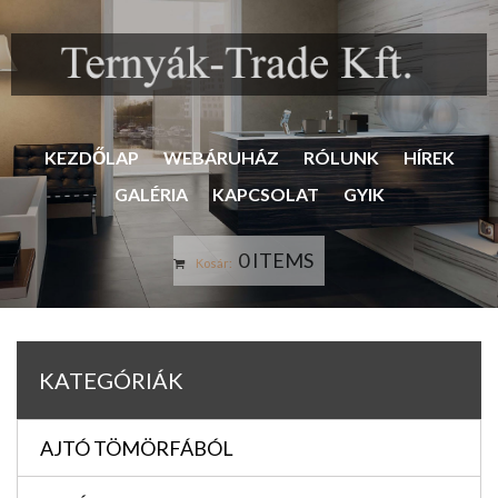
KEZDŐLAP
WEBÁRUHÁZ
RÓLUNK
HÍREK
GALÉRIA
KAPCSOLAT
GYIK
0 ITEMS
Kosár:
KATEGÓRIÁK
AJTÓ TÖMÖRFÁBÓL