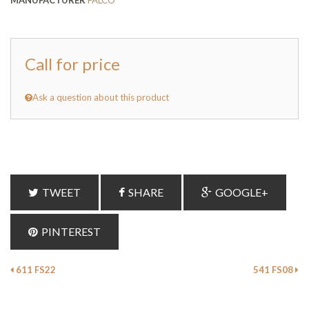
MANUFACTURER
FALCO
Call for price
Ask a question about this product
TWEET
SHARE
GOOGLE+
PINTEREST
611 FS22
541 FS08