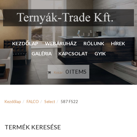
KEZDŐLAP
WEBÁRUHÁZ
RÓLUNK
HÍREK
GALÉRIA
KAPCSOLAT
GYIK
0 ITEMS
Kosár:
Kezdőlap
FALCO
Select
587 FS22
TERMÉK KERESÉSE