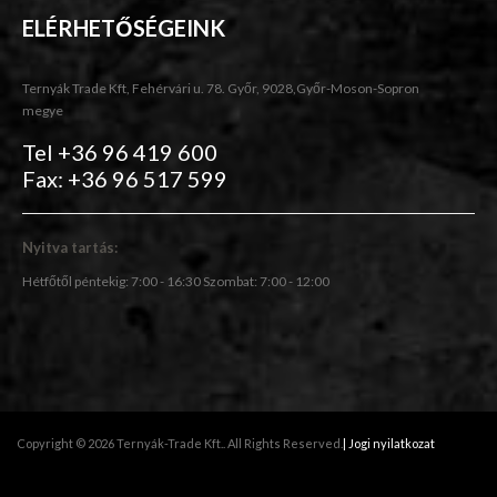
ELÉRHETŐSÉGEINK
Ternyák Trade Kft, Fehérvári u. 78. Győr, 9028,Győr-Moson-Sopron
megye
Tel +36 96 419 600
Fax: +36 96 517 599
Nyitva tartás:
Hétfőtől péntekig: 7:00 - 16:30 Szombat: 7:00 - 12:00
Copyright © 2026 Ternyák-Trade Kft.. All Rights Reserved.
| Jogi nyilatkozat